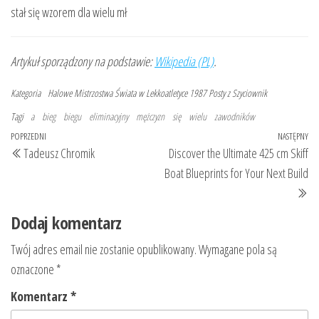
stał się wzorem dla wielu mł
Artykuł sporządzony na podstawie:
Wikipedia (PL)
.
Kategoria
Halowe Mistrzostwa Świata w Lekkoatletyce 1987
Posty z Szyciownik
Tagi
a
bieg
biegu
eliminacyjny
mężczyzn
się
wielu
zawodników
Nawigacja
Poprzedni
POPRZEDNI
NASTĘPNY
Na
Tadeusz Chromik
Discover the Ultimate 425 cm Skiff
wpisu
wpis
wp
Boat Blueprints for Your Next Build
Dodaj komentarz
Twój adres email nie zostanie opublikowany.
Wymagane pola są
oznaczone
*
Komentarz
*