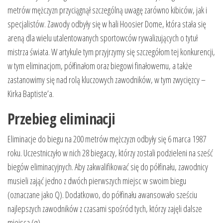
metrów mężczyzn przyciągnął szczególną uwagę zarówno kibiców, jak i
specjalistów. Zawody odbyły się w hali Hoosier Dome, która stała się
areną dla wielu utalentowanych sportowców rywalizujących o tytuł
mistrza świata. W artykule tym przyjrzymy się szczegółom tej konkurencji,
w tym eliminacjom, półfinałom oraz biegowi finałowemu, a także
zastanowimy się nad rolą kluczowych zawodników, w tym zwycięzcy –
Kirka Baptiste’a.
Przebieg eliminacji
Eliminacje do biegu na 200 metrów mężczyzn odbyły się 6 marca 1987
roku. Uczestniczyło w nich 28 biegaczy, którzy zostali podzieleni na sześć
biegów eliminacyjnych. Aby zakwalifikować się do półfinału, zawodnicy
musieli zająć jedno z dwóch pierwszych miejsc w swoim biegu
(oznaczane jako Q). Dodatkowo, do półfinału awansowało sześciu
najlepszych zawodników z czasami spośród tych, którzy zajęli dalsze
miejsca (q).