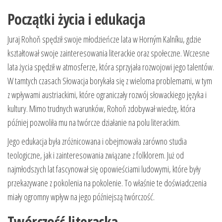
Początki życia i edukacja
Juraj Rohoň spędził swoje młodzieńcze lata w Horným Kalníku, gdzie
kształtował swoje zainteresowania literackie oraz społeczne. Wczesne
lata życia spędził w atmosferze, która sprzyjała rozwojowi jego talentów.
W tamtych czasach Słowacja borykała się z wieloma problemami, w tym
z wpływami austriackimi, które ograniczały rozwój słowackiego języka i
kultury. Mimo trudnych warunków, Rohoň zdobywał wiedzę, która
później pozwoliła mu na twórcze działanie na polu literackim.
Jego edukacja była zróżnicowana i obejmowała zarówno studia
teologiczne, jak i zainteresowania związane z folklorem. Już od
najmłodszych lat fascynował się opowieściami ludowymi, które były
przekazywane z pokolenia na pokolenie. To właśnie te doświadczenia
miały ogromny wpływ na jego późniejszą twórczość.
Twórczość literacka