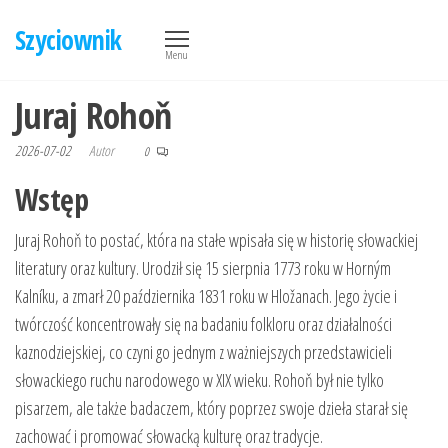
Przejdź
Szyciownik
do
Menu
treści
Juraj Rohoň
2026-07-02
Autor
0
Wstęp
Juraj Rohoň to postać, która na stałe wpisała się w historię słowackiej
literatury oraz kultury. Urodził się 15 sierpnia 1773 roku w Horným
Kalníku, a zmarł 20 października 1831 roku w Hložanach. Jego życie i
twórczość koncentrowały się na badaniu folkloru oraz działalności
kaznodziejskiej, co czyni go jednym z ważniejszych przedstawicieli
słowackiego ruchu narodowego w XIX wieku. Rohoň był nie tylko
pisarzem, ale także badaczem, który poprzez swoje dzieła starał się
zachować i promować słowacką kulturę oraz tradycje.