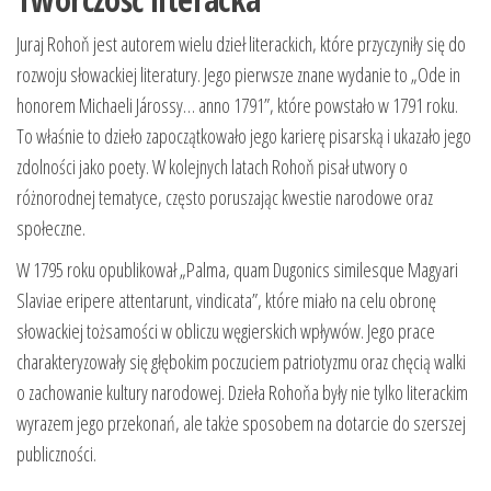
Juraj Rohoň jest autorem wielu dzieł literackich, które przyczyniły się do
rozwoju słowackiej literatury. Jego pierwsze znane wydanie to „Ode in
honorem Michaeli Járossy… anno 1791”, które powstało w 1791 roku.
To właśnie to dzieło zapoczątkowało jego karierę pisarską i ukazało jego
zdolności jako poety. W kolejnych latach Rohoň pisał utwory o
różnorodnej tematyce, często poruszając kwestie narodowe oraz
społeczne.
W 1795 roku opublikował „Palma, quam Dugonics similesque Magyari
Slaviae eripere attentarunt, vindicata”, które miało na celu obronę
słowackiej tożsamości w obliczu węgierskich wpływów. Jego prace
charakteryzowały się głębokim poczuciem patriotyzmu oraz chęcią walki
o zachowanie kultury narodowej. Dzieła Rohoňa były nie tylko literackim
wyrazem jego przekonań, ale także sposobem na dotarcie do szerszej
publiczności.