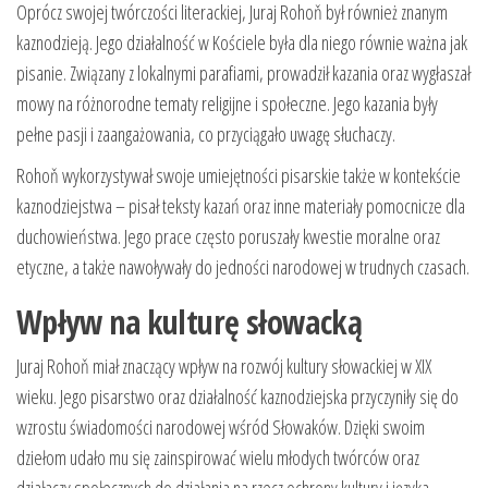
Oprócz swojej twórczości literackiej, Juraj Rohoň był również znanym
kaznodzieją. Jego działalność w Kościele była dla niego równie ważna jak
pisanie. Związany z lokalnymi parafiami, prowadził kazania oraz wygłaszał
mowy na różnorodne tematy religijne i społeczne. Jego kazania były
pełne pasji i zaangażowania, co przyciągało uwagę słuchaczy.
Rohoň wykorzystywał swoje umiejętności pisarskie także w kontekście
kaznodziejstwa – pisał teksty kazań oraz inne materiały pomocnicze dla
duchowieństwa. Jego prace często poruszały kwestie moralne oraz
etyczne, a także nawoływały do jedności narodowej w trudnych czasach.
Wpływ na kulturę słowacką
Juraj Rohoň miał znaczący wpływ na rozwój kultury słowackiej w XIX
wieku. Jego pisarstwo oraz działalność kaznodziejska przyczyniły się do
wzrostu świadomości narodowej wśród Słowaków. Dzięki swoim
dziełom udało mu się zainspirować wielu młodych twórców oraz