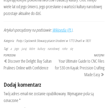
wiele lat od jego śmierci, jego przesłanie o wartości kultury narodowej
pozostaje aktualne do dziś.
Artykuł sporządzony na podstawie:
Wikipedia (PL)
.
Kategoria
Posty z Szyciownik
Słowaccy pisarze
Urodzeni w 1773
Zmarli w 1831
Tagi
a
jego
juraj
które
kultury
narodowej
roho
się
Nawigacja
Poprzedni
POPRZEDNI
NASTĘPNY
Na
Discover the Delight: Buy Sultan
Your Ultimate Guide to CNC Files
wpisu
wpis
wp
Pralines Online with Confidence
for 530 cm Kayak: Precision Crafting
Made Easy
Dodaj komentarz
Twój adres email nie zostanie opublikowany.
Wymagane pola są
oznaczone
*