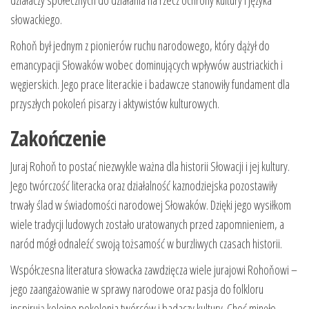
działaczy społecznych do działania na rzecz ochrony kultury i języka
słowackiego.
Rohoň był jednym z pionierów ruchu narodowego, który dążył do
emancypacji Słowaków wobec dominujących wpływów austriackich i
węgierskich. Jego prace literackie i badawcze stanowiły fundament dla
przyszłych pokoleń pisarzy i aktywistów kulturowych.
Zakończenie
Juraj Rohoň to postać niezwykle ważna dla historii Słowacji i jej kultury.
Jego twórczość literacka oraz działalność kaznodziejska pozostawiły
trwały ślad w świadomości narodowej Słowaków. Dzięki jego wysiłkom
wiele tradycji ludowych zostało uratowanych przed zapomnieniem, a
naród mógł odnaleźć swoją tożsamość w burzliwych czasach historii.
Współczesna literatura słowacka zawdzięcza wiele jurajowi Rohoňowi –
jego zaangażowanie w sprawy narodowe oraz pasja do folkloru
inspirują kolejne pokolenia twórców i badaczy kultury. Choć minęło