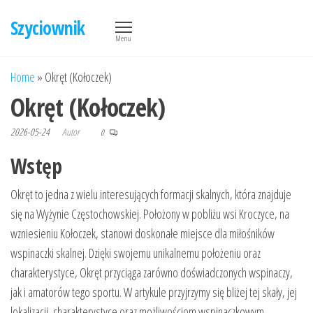
Przejdź
Szyciownik
do
Menu
treści
Home
»
Okręt (Kołoczek)
Okręt (Kołoczek)
2026-05-24
Autor
0
Wstęp
Okręt to jedna z wielu interesujących formacji skalnych, która znajduje
się na Wyżynie Częstochowskiej. Położony w pobliżu wsi Kroczyce, na
wzniesieniu Kołoczek, stanowi doskonałe miejsce dla miłośników
wspinaczki skalnej. Dzięki swojemu unikalnemu położeniu oraz
charakterystyce, Okręt przyciąga zarówno doświadczonych wspinaczy,
jak i amatorów tego sportu. W artykule przyjrzymy się bliżej tej skały, jej
lokalizacji, charakterystyce oraz możliwościom wspinaczkowym.