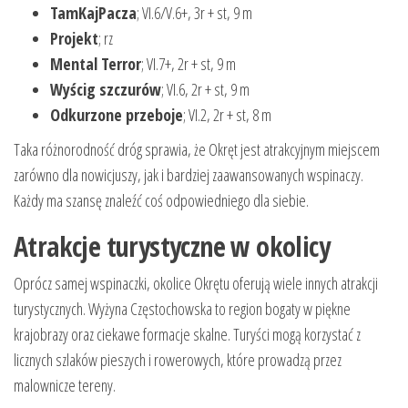
TamKajPacza
; VI.6/V.6+, 3r + st, 9 m
Projekt
; rz
Mental Terror
; VI.7+, 2r + st, 9 m
Wyścig szczurów
; VI.6, 2r + st, 9 m
Odkurzone przeboje
; VI.2, 2r + st, 8 m
Taka różnorodność dróg sprawia, że Okręt jest atrakcyjnym miejscem
zarówno dla nowicjuszy, jak i bardziej zaawansowanych wspinaczy.
Każdy ma szansę znaleźć coś odpowiedniego dla siebie.
Atrakcje turystyczne w okolicy
Oprócz samej wspinaczki, okolice Okrętu oferują wiele innych atrakcji
turystycznych. Wyżyna Częstochowska to region bogaty w piękne
krajobrazy oraz ciekawe formacje skalne. Turyści mogą korzystać z
licznych szlaków pieszych i rowerowych, które prowadzą przez
malownicze tereny.