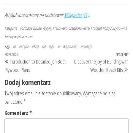
Artykuł sporządzony na podstawie:
Wikipedia (PL)
.
Kategoria
Formacje skalne Wyżyny Krakowsko-Częstochowskiej
Kroczyce
Posty z Szyciownik
Tereny wspinaczkowe
Tagi
co
okręcie
okręt
się
tego
vi
wspinaczki
znajduje
Nawigacja
Poprzedni
POPRZEDNI
NASTĘPNY
Na
Introduction to Detailed Jon Boat
Discover the Joy of Building with
wpisu
wpis
wp
Plywood Plans
Wooden Kayak Kits
Dodaj komentarz
Twój adres email nie zostanie opublikowany.
Wymagane pola są
oznaczone
*
Komentarz
*