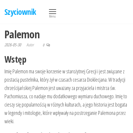
Przejdź
Szyciownik
do
Menu
treści
Palemon
2026-05-30
Autor
0
Wstęp
Imię Palemon ma swoje korzenie w starożytnej Grecji i jest związane z
postacią pustelnika, który żył w czasach cesarza Dioklecjana. W tradycji
chrześcijańskiej Palemon jest uważany za przyjaciela i mistrza św.
Pachomiusza, co nadaje mu dodatkowego wymiaru duchowego. Imię to
cieszy się popularnością w różnych kulturach, a jego historia jest bogata
w legendy i mitologie, które wpływały na postrzeganie Palemona przez
wieki.