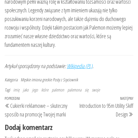
narodowym pełni ważną rolę w kształtowaniu tożsamości oraz wartości
społecznych. Legendy związane z tym imieniem ukazują nie tylko
poszukiwaniu korzeni narodowych, ale także dążeniu do duchowego
rozwoju i wspólnoty. Dzięki takim postaciom jak Palemon możemy lepiej
zrozumieć nasze własne dziedzictwo oraz wartości, które są
fundamentem naszej kultury.
Artykuł sporządzony na podstawie:
Wikipedia (PL)
.
Kategoria
Męskie imiona greckie
Posty z Szyciownik
Tagi
imię
jako
jego
które
palemon
palemona
się
swoje
Nawigacja
Poprzedni
POPRZEDNI
NASTĘPNY
Na
Cukierki reklamowe – skuteczny
Introduction to 95m Utility Skiff
wpisu
wpis
wp
sposób na promocję Twojej marki
Design
Dodaj komentarz