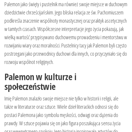
Palemon jako święty i pustelnik ma również swoje miejsce w duchowym
dziedzictwie chrześcijańskim. Jego bliska relacja ze św. Pachomiuszem
podkreśla znaczenie wspólnoty monastycznej oraz praktyk ascetycznych
w tamtych czasach. Współczesne interpretacje jego życia pokazują, jak
wielką wartość przypisywano duchowemu prowadzeniu i mentorstwu w
rozwijaniu wiary oraz moralności. Pustelnicy tacy jak Palemon byli często
postrzegani jako przewodnicy duchowi dla innych, co przyczyniało się do
rozwoju wspólnot religijnych.
Palemon w kulturze i
społeczeństwie
Imię Palemon znalazło swoje miejsce nie tylko w historii i religii, ale
także w literaturze oraz sztuce. Wiele dzieł literackich odnosi się do
postaci Palemona jako symbolu męskości, odwagi oraz dążenia do
prawdy. W sztuce pojawia się on jako figura poszukująca sensu życia
oraz wewnętrznego spokoju. Jego historia inspirowała artystów do