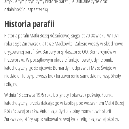
artykule tym przybliżymy historię parafii, jej aktualne życie oraz
działalność duszpasterską.
Historia parafii
Historia parafii Matki Bożej Różańcowej sięga lat 70. XX wieku. W 1971
roku część Żurawiczek, a także Maćkówka i Zalesie weszły w skład nowo
erygowanej parafii św. Barbary przy klasztorze OO. Bernardynów w
Przeworsku. W początkowym okresie funkcjonował jedynie punkt
katechetyczny, gdzie ojcowie Bernardyni odprawiali Msze Święte w
niedziele. To był pierwszy krok ku utworzeniu samodzielnej wspólnoty
religijnej.
W dniu 13 czerwca 1975 roku bp Ignacy Tokarczuk poświęcił punkt
katechetyczny, przekształcając go w kaplicę pod wezwaniem Matki Bożej
Różańcowej oraz św. Antoniego. Był to istotny moment w historii
Żurawiczek, który zapoczątkował rozwój życia religijnego w tej okolicy.