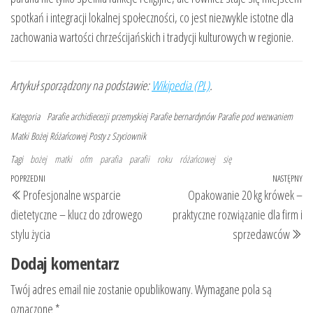
spotkań i integracji lokalnej społeczności, co jest niezwykle istotne dla
zachowania wartości chrześcijańskich i tradycji kulturowych w regionie.
Artykuł sporządzony na podstawie:
Wikipedia (PL)
.
Kategoria
Parafie archidiecezji przemyskiej
Parafie bernardynów
Parafie pod wezwaniem
Matki Bożej Różańcowej
Posty z Szyciownik
Tagi
bożej
matki
ofm
parafia
parafii
roku
różańcowej
się
Nawigacja
Poprzedni
POPRZEDNI
NASTĘPNY
Na
Profesjonalne wsparcie
Opakowanie 20 kg krówek –
wpisu
wpis
wp
dietetyczne – klucz do zdrowego
praktyczne rozwiązanie dla firm i
stylu życia
sprzedawców
Dodaj komentarz
Twój adres email nie zostanie opublikowany.
Wymagane pola są
oznaczone
*