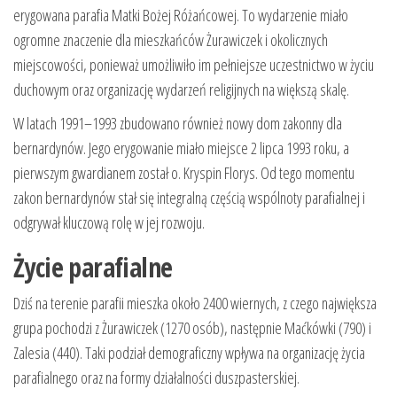
erygowana parafia Matki Bożej Różańcowej. To wydarzenie miało
ogromne znaczenie dla mieszkańców Żurawiczek i okolicznych
miejscowości, ponieważ umożliwiło im pełniejsze uczestnictwo w życiu
duchowym oraz organizację wydarzeń religijnych na większą skalę.
W latach 1991–1993 zbudowano również nowy dom zakonny dla
bernardynów. Jego erygowanie miało miejsce 2 lipca 1993 roku, a
pierwszym gwardianem został o. Kryspin Florys. Od tego momentu
zakon bernardynów stał się integralną częścią wspólnoty parafialnej i
odgrywał kluczową rolę w jej rozwoju.
Życie parafialne
Dziś na terenie parafii mieszka około 2400 wiernych, z czego największa
grupa pochodzi z Żurawiczek (1270 osób), następnie Maćkówki (790) i
Zalesia (440). Taki podział demograficzny wpływa na organizację życia
parafialnego oraz na formy działalności duszpasterskiej.