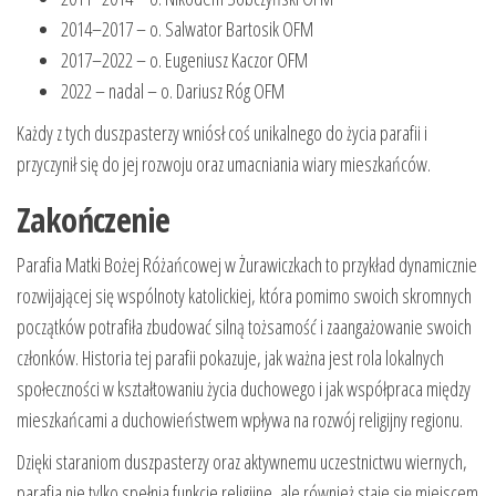
2014–2017 – o. Salwator Bartosik OFM
2017–2022 – o. Eugeniusz Kaczor OFM
2022 – nadal – o. Dariusz Róg OFM
Każdy z tych duszpasterzy wniósł coś unikalnego do życia parafii i
przyczynił się do jej rozwoju oraz umacniania wiary mieszkańców.
Zakończenie
Parafia Matki Bożej Różańcowej w Żurawiczkach to przykład dynamicznie
rozwijającej się wspólnoty katolickiej, która pomimo swoich skromnych
początków potrafiła zbudować silną tożsamość i zaangażowanie swoich
członków. Historia tej parafii pokazuje, jak ważna jest rola lokalnych
społeczności w kształtowaniu życia duchowego i jak współpraca między
mieszkańcami a duchowieństwem wpływa na rozwój religijny regionu.
Dzięki staraniom duszpasterzy oraz aktywnemu uczestnictwu wiernych,
parafia nie tylko spełnia funkcje religijne, ale również staje się miejscem