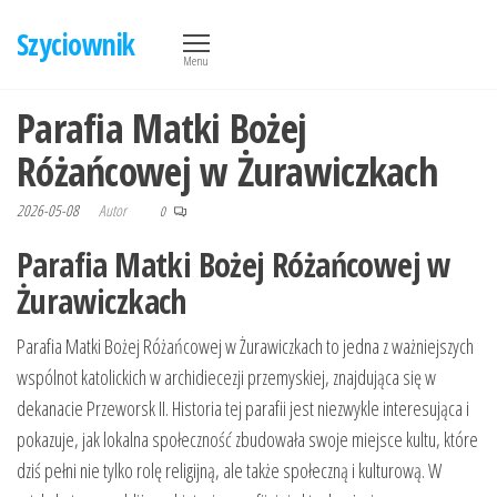
Przejdź
Szyciownik
do
Menu
treści
Parafia Matki Bożej
Różańcowej w Żurawiczkach
2026-05-08
Autor
0
Parafia Matki Bożej Różańcowej w
Żurawiczkach
Parafia Matki Bożej Różańcowej w Żurawiczkach to jedna z ważniejszych
wspólnot katolickich w archidiecezji przemyskiej, znajdująca się w
dekanacie Przeworsk II. Historia tej parafii jest niezwykle interesująca i
pokazuje, jak lokalna społeczność zbudowała swoje miejsce kultu, które
dziś pełni nie tylko rolę religijną, ale także społeczną i kulturową. W