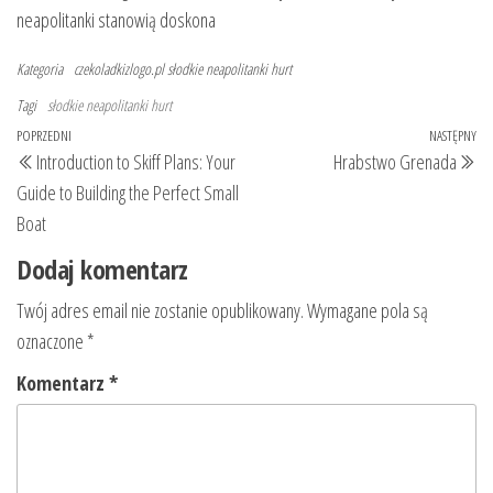
neapolitanki stanowią doskona
Kategoria
czekoladkizlogo.pl
słodkie neapolitanki hurt
Tagi
słodkie neapolitanki hurt
Nawigacja
Poprzedni
POPRZEDNI
NASTĘPNY
Na
Introduction to Skiff Plans: Your
Hrabstwo Grenada
wpisu
wpis
wp
Guide to Building the Perfect Small
Boat
Dodaj komentarz
Twój adres email nie zostanie opublikowany.
Wymagane pola są
oznaczone
*
Komentarz
*