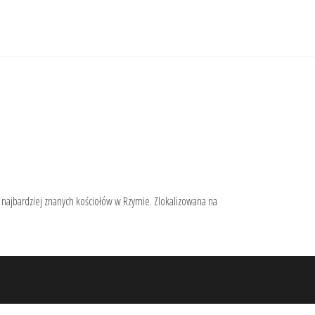
n z najbardziej znanych kościołów w Rzymie. Zlokalizowana na