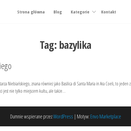
Strona główna
Blog
Kategorie
Kontakt
Tag:
bazylika
kiego
tarza Niebiańskiego, znana również jako Basilica di Santa Maria in Ara Coeli, to jede
ci jest nie tylko miejscem kultu, ale także…
Dumnie wspierane przez
WordPress
|
Motyw:
Envo Marketplace