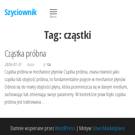
Przejdź
Szyciownik
do
Menu
treści
Tag:
cząstki
Cząstka próbna
2026-01-31
Autor
0
Cząstka próbna w mechanice płynów Cząstka próbna, znana również jako
cząstka lub objętość próbna, to fundamentalne pojęcie w mechanice płynów.
Odnosi się do małej objętości płynu, która przemieszcza się w danym medium,
zachowując lub zmieniając swoje parametry. W kontekście praw fizyki cząstka
próbna jest traktowana…
Dumnie wspierane przez
WordPress
|
Motyw:
Envo Marketplace