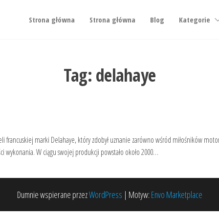
Strona główna
Strona główna
Blog
Kategorie
Tag:
delahaye
li francuskiej marki Delahaye, który zdobył uznanie zarówno wśród miłośników moto
ości wykonania. W ciągu swojej produkcji powstało około 2000…
Dumnie wspierane przez
WordPress
|
Motyw:
Envo Marketplace