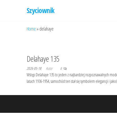
Przejdź
Szyciownik
do
treści
Home
»
delahaye
Delahaye 135
2026-05-18
Autor
0
Wstęp Delahaye 135 to jeden z najbardziej rozpoznawalnych mode
latach 1936-1954, samochód ten stał się symbolem elegancji i jak