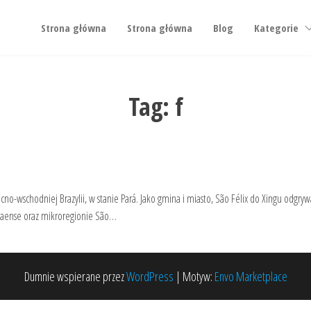
Strona główna
Strona główna
Blog
Kategorie
Tag:
f
no-wschodniej Brazylii, w stanie Pará. Jako gmina i miasto, São Félix do Xingu odgr
araense oraz mikroregionie São…
Dumnie wspierane przez
WordPress
|
Motyw:
Envo Marketplace