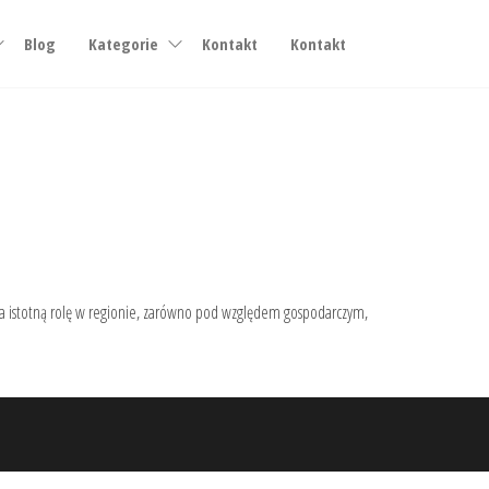
Blog
Kategorie
Kontakt
Kontakt
ywa istotną rolę w regionie, zarówno pod względem gospodarczym,