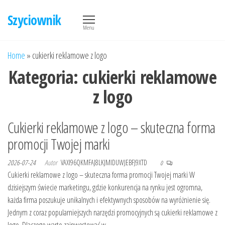
Przejdź
Szyciownik
do
Menu
treści
Home
»
cukierki reklamowe z logo
Kategoria:
cukierki reklamowe
z logo
Cukierki reklamowe z logo – skuteczna forma
promocji Twojej marki
2026-07-24
Autor
VAXI96QKMFAJ8LKJMIDUWJEBFJ9XTD
0
Cukierki reklamowe z logo – skuteczna forma promocji Twojej marki W
dzisiejszym świecie marketingu, gdzie konkurencja na rynku jest ogromna,
każda firma poszukuje unikalnych i efektywnych sposobów na wyróżnienie się.
Jednym z coraz popularniejszych narzędzi promocyjnych są cukierki reklamowe z