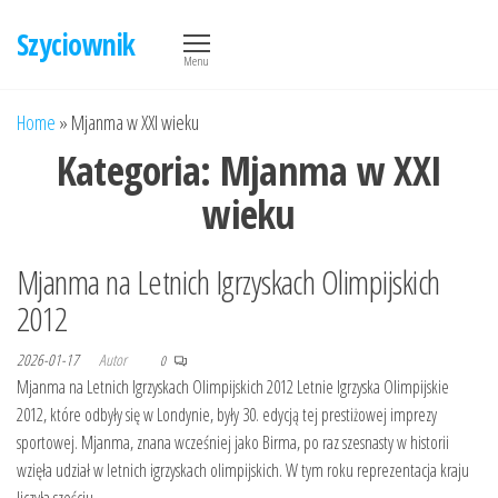
Przejdź
Szyciownik
do
Menu
treści
Home
»
Mjanma w XXI wieku
Kategoria:
Mjanma w XXI
wieku
Mjanma na Letnich Igrzyskach Olimpijskich
2012
2026-01-17
Autor
0
Mjanma na Letnich Igrzyskach Olimpijskich 2012 Letnie Igrzyska Olimpijskie
2012, które odbyły się w Londynie, były 30. edycją tej prestiżowej imprezy
sportowej. Mjanma, znana wcześniej jako Birma, po raz szesnasty w historii
wzięła udział w letnich igrzyskach olimpijskich. W tym roku reprezentacja kraju