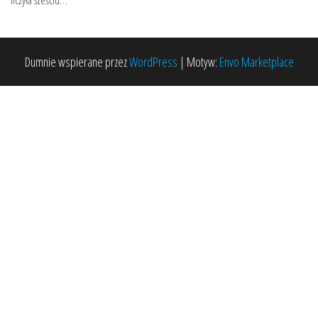
liczyła sześciu…
Dumnie wspierane przez
WordPress
|
Motyw:
Envo Marketplace