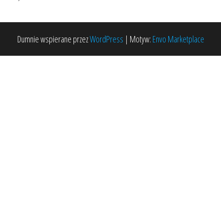
Dumnie wspierane przez
WordPress
|
Motyw:
Envo Marketplace