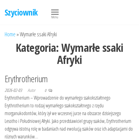
Przejdź
Szyciownik
do
Menu
treści
Home
»
Wymarłe ssaki Afryki
Kategoria:
Wymarłe ssaki
Afryki
Erythrotherium
2026-02-03
Autor
0
Erythrotherium – Wprowadzenie do wymarłego ssakokształtnego
Erythrotherium to rodzaj wymarłego ssakokształtnego z rzędu
morganukodontów, który żył we wczesnej jurze na obszarze dzisiejszego
Lesotho i Południowej Afryki. Jako przedstawiciel grupy ssaków, Erythrotherium
odgrywa istotną rolę w badaniach nad ewolucją ssaków oraz ich adaptacjami do
różnych warunków…