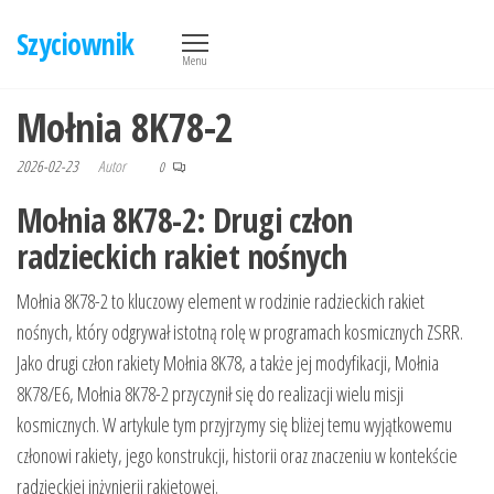
Przejdź
Szyciownik
do
Menu
treści
Mołnia 8K78-2
2026-02-23
Autor
0
Mołnia 8K78-2: Drugi człon
radzieckich rakiet nośnych
Mołnia 8K78-2 to kluczowy element w rodzinie radzieckich rakiet
nośnych, który odgrywał istotną rolę w programach kosmicznych ZSRR.
Jako drugi człon rakiety Mołnia 8K78, a także jej modyfikacji, Mołnia
8K78/E6, Mołnia 8K78-2 przyczynił się do realizacji wielu misji
kosmicznych. W artykule tym przyjrzymy się bliżej temu wyjątkowemu
członowi rakiety, jego konstrukcji, historii oraz znaczeniu w kontekście
radzieckiej inżynierii rakietowej.