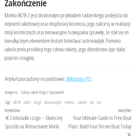
Zakończenie
Mołnia 8K78-2 jest doskonałym przykładem radzieckiego podejścia do
inżynierii rakietowej oraz eksploracji kosmosu. Jego sukcesy w realizacji
misji kosmicznych oraz innowacyjne rozwiązania sprawiły, że stał się on
nieodłącznym elementem historii lotnictwa i astronautyki. Pomimo
zakończenia produkcji tego członu rakiety, jego dziedzictwo żyje dalej
poprzez osiągnię
Artykuł sporządzony na podstawie:
Wikipedia (PL)
.
Kategoria
Człony rakiet
Posty z Szyciownik
Tagi
8k78
człon
drugi
kosmicznych
mołnia
rakiety
się
zsrr
Nawigacja
Poprzedni
POPRZEDNI
NASTĘPNY
Na
Czekoladki z Logo – Skuteczny
Your Ultimate Guide to Free Boat
wpisu
wpis
wp
Sposób na Wzmacnianie Marki
Plans: Build Your Dream Boat Today