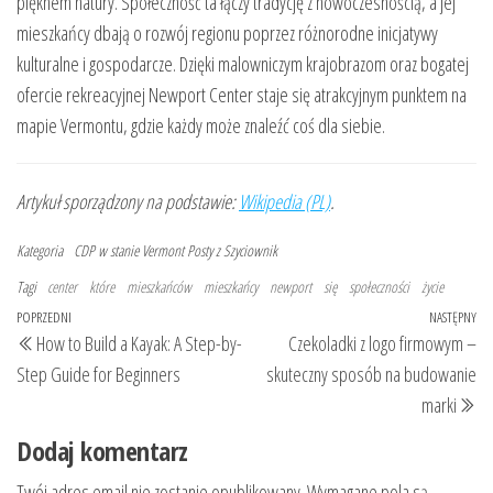
pięknem natury. Społeczność ta łączy tradycję z nowoczesnością, a jej
mieszkańcy dbają o rozwój regionu poprzez różnorodne inicjatywy
kulturalne i gospodarcze. Dzięki malowniczym krajobrazom oraz bogatej
ofercie rekreacyjnej Newport Center staje się atrakcyjnym punktem na
mapie Vermontu, gdzie każdy może znaleźć coś dla siebie.
Artykuł sporządzony na podstawie:
Wikipedia (PL)
.
Kategoria
CDP w stanie Vermont
Posty z Szyciownik
Tagi
center
które
mieszkańców
mieszkańcy
newport
się
społeczności
życie
Nawigacja
Poprzedni
POPRZEDNI
NASTĘPNY
Na
How to Build a Kayak: A Step-by-
Czekoladki z logo firmowym –
wpisu
wpis
wp
Step Guide for Beginners
skuteczny sposób na budowanie
marki
Dodaj komentarz
Twój adres email nie zostanie opublikowany.
Wymagane pola są