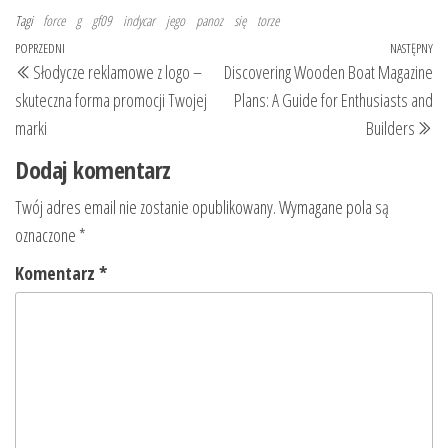
Tagi
force
g
gf09
indycar
jego
panoz
się
torze
Nawigacja
Poprzedni
POPRZEDNI
NASTĘPNY
Na
Słodycze reklamowe z logo –
Discovering Wooden Boat Magazine
wpisu
wpis
wp
skuteczna forma promocji Twojej
Plans: A Guide for Enthusiasts and
marki
Builders
Dodaj komentarz
Twój adres email nie zostanie opublikowany.
Wymagane pola są
oznaczone
*
Komentarz
*