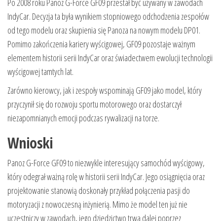
Po 2008 roku Panoz G-Force GF09 przestał być używany w zawodach
IndyCar. Decyzja ta była wynikiem stopniowego odchodzenia zespołów
od tego modelu oraz skupienia się Panoza na nowym modelu DP01.
Pomimo zakończenia kariery wyścigowej, GF09 pozostaje ważnym
elementem historii serii IndyCar oraz świadectwem ewolucji technologii
wyścigowej tamtych lat.
Zarówno kierowcy, jak i zespoły wspominają GF09 jako model, który
przyczynił się do rozwoju sportu motorowego oraz dostarczył
niezapomnianych emocji podczas rywalizacji na torze.
Wnioski
Panoz G-Force GF09 to niezwykle interesujący samochód wyścigowy,
który odegrał ważną rolę w historii serii IndyCar. Jego osiągnięcia oraz
projektowanie stanowią doskonały przykład połączenia pasji do
motoryzacji z nowoczesną inżynierią. Mimo że model ten już nie
uczestniczy w zawodach, jego dziedzictwo trwa dalej poprzez