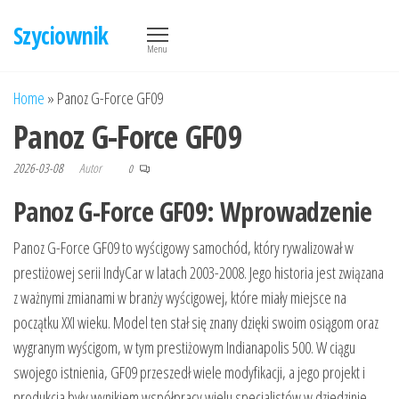
Przejdź
Szyciownik
do
Menu
treści
Home
»
Panoz G-Force GF09
Panoz G-Force GF09
2026-03-08
Autor
0
Panoz G-Force GF09: Wprowadzenie
Panoz G-Force GF09 to wyścigowy samochód, który rywalizował w
prestiżowej serii IndyCar w latach 2003-2008. Jego historia jest związana
z ważnymi zmianami w branży wyścigowej, które miały miejsce na
początku XXI wieku. Model ten stał się znany dzięki swoim osiągom oraz
wygranym wyścigom, w tym prestiżowym Indianapolis 500. W ciągu
swojego istnienia, GF09 przeszedł wiele modyfikacji, a jego projekt i
produkcja były wynikiem współpracy wielu specjalistów w dziedzinie