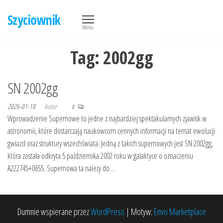
Przejdź
Szyciownik
do
Menu
treści
Tag:
2002gg
SN 2002gg
2026-01-18
Autor
0
Wprowadzenie Supernowe to jedne z najbardziej spektakularnych zjawisk w
astronomii, które dostarczają naukowcom cennych informacji na temat ewolucji
gwiazd oraz struktury wszechświata. Jedną z takich supernowych jest SN 2002gg,
która została odkryta 5 października 2002 roku w galaktyce o oznaczeniu
A222745+0655. Supernowa ta należy do…
Dumnie wspierane przez
WordPress
|
Motyw:
Envo Marketplace