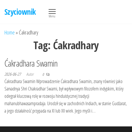
Przejdź
Szyciownik
do
Menu
treści
Home
»
Ćakradhary
Tag:
Ćakradhary
Ćakradhara Swamin
2026-06-27
Autor
0
Ćakradhara Swamin Wprowadzenie Ćakradhara Swamin, znany również jako
Sarvadnya Shri Chakradhar Swami, był wpływowym filozofem indyjskim, który
odegrał kluczową rolę w rozwoju hinduistycznej tradycji
mahanubhawasampradaja. Urodził się w zachodnich Indiach, w stanie Gudźarat,
a jego działalność przypada na XI lub XII wiek. Jego myśli i…