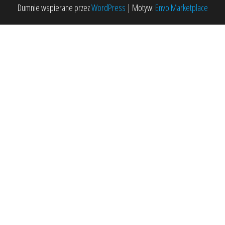
Dumnie wspierane przez
WordPress
|
Motyw:
Envo Marketplace