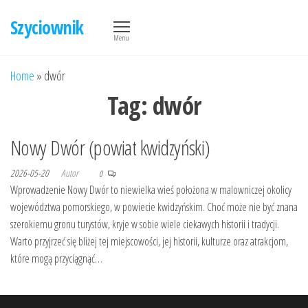
Przejdź
Szyciownik
do
Menu
treści
Home
»
dwór
Tag:
dwór
Nowy Dwór (powiat kwidzyński)
2026-05-20
Autor
0
Wprowadzenie Nowy Dwór to niewielka wieś położona w malowniczej okolicy
województwa pomorskiego, w powiecie kwidzyńskim. Choć może nie być znana
szerokiemu gronu turystów, kryje w sobie wiele ciekawych historii i tradycji.
Warto przyjrzeć się bliżej tej miejscowości, jej historii, kulturze oraz atrakcjom,
które mogą przyciągnąć…