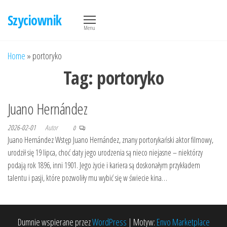
Przejdź
Szyciownik
do
Menu
treści
Home
»
portoryko
Tag:
portoryko
Juano Hernández
2026-02-01
Autor
0
Juano Hernández Wstęp Juano Hernández, znany portorykański aktor filmowy,
urodził się 19 lipca, choć daty jego urodzenia są nieco niejasne – niektórzy
podają rok 1896, inni 1901. Jego życie i kariera są doskonałym przykładem
talentu i pasji, które pozwoliły mu wybić się w świecie kina…
Dumnie wspierane przez
WordPress
|
Motyw:
Envo Marketplace