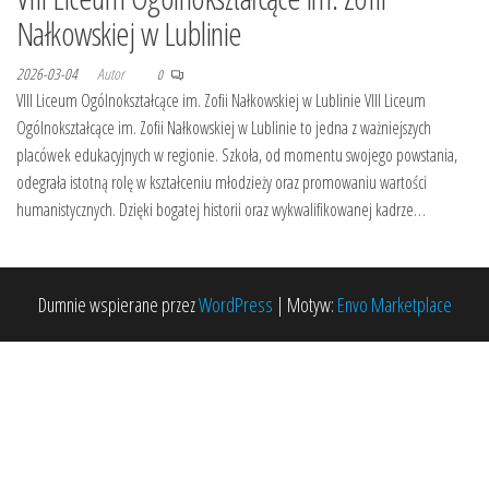
Nałkowskiej w Lublinie
2026-03-04
Autor
0
VIII Liceum Ogólnokształcące im. Zofii Nałkowskiej w Lublinie VIII Liceum
Ogólnokształcące im. Zofii Nałkowskiej w Lublinie to jedna z ważniejszych
placówek edukacyjnych w regionie. Szkoła, od momentu swojego powstania,
odegrała istotną rolę w kształceniu młodzieży oraz promowaniu wartości
humanistycznych. Dzięki bogatej historii oraz wykwalifikowanej kadrze…
Dumnie wspierane przez
WordPress
|
Motyw:
Envo Marketplace