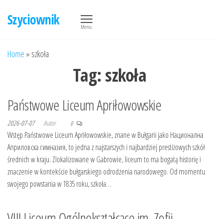
Przejdź
Szyciownik
do
Menu
treści
Home
»
szkoła
Tag:
szkoła
Państwowe Liceum Apriłowowskie
2026-07-07
Autor
0
Wstęp Państwowe Liceum Apriłowowskie, znane w Bułgarii jako Национална
Априловска гимназия, to jedna z najstarszych i najbardziej prestiżowych szkół
średnich w kraju. Zlokalizowane w Gabrowie, liceum to ma bogatą historię i
znaczenie w kontekście bułgarskiego odrodzenia narodowego. Od momentu
swojego powstania w 1835 roku, szkoła…
VIII Liceum Ogólnokształcące im. Zofii