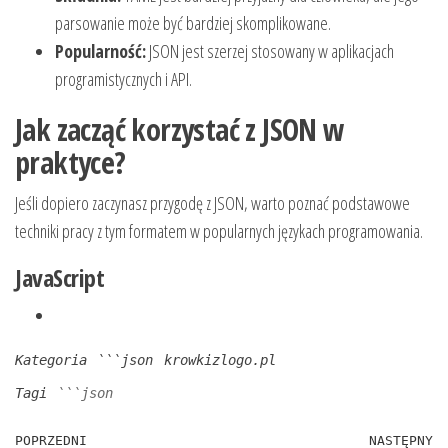
parsowanie może być bardziej skomplikowane.
Popularność:
JSON jest szerzej stosowany w aplikacjach
programistycznych i API.
Jak zacząć korzystać z JSON w
praktyce?
Jeśli dopiero zaczynasz przygodę z JSON, warto poznać podstawowe
techniki pracy z tym formatem w popularnych językach programowania.
JavaScript
Kategoria
```json
krowkizlogo.pl
Tagi
```json
Nawigacja
Poprzedni
POPRZEDNI
NASTĘPNY
N