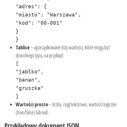
"adres": {
"miasto": "Warszawa",
"kod": "00-001"
}
}
Tablice
– uporządkowane listy wartości, które mogą być
dowolnego typu, na przykład:
[
"jabłko",
"banan",
"gruszka"
]
Wartości proste
– liczby, ciągi tekstowe, wartości logiczne
(true/false) lub null.
Przykładowy dokument JSON