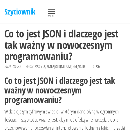
Przejdź
Szyciownik
do
Menu
treści
Co to jest JSON i dlaczego jest
tak ważny w nowoczesnym
programowaniu?
2026-06-23
Autor
VAXI96QKMFAJ8LKJMIDUWJEBFJ9XTD
0
Co to jest JSON i dlaczego jest tak
ważny w nowoczesnym
programowaniu?
W dzisiejszym cyfrowym świecie, w którym dane płyną w ogromnych
ilościach i szybkości, ważne jest, aby mieć efektywne narzędzia do ich
przechowywania, przesyłania i interpretowania. Jednym z takich narzędzi