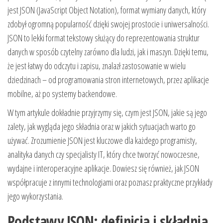
jest JSON (JavaScript Object Notation), format wymiany danych, który
zdobył ogromną popularność dzięki swojej prostocie i uniwersalności.
JSON to lekki format tekstowy służący do reprezentowania struktur
danych w sposób czytelny zarówno dla ludzi, jak i maszyn. Dzięki temu,
że jest łatwy do odczytu i zapisu, znalazł zastosowanie w wielu
dziedzinach – od programowania stron internetowych, przez aplikacje
mobilne, aż po systemy backendowe.
W tym artykule dokładnie przyjrzymy się, czym jest JSON, jakie są jego
zalety, jak wygląda jego składnia oraz w jakich sytuacjach warto go
używać. Zrozumienie JSON jest kluczowe dla każdego programisty,
analityka danych czy specjalisty IT, który chce tworzyć nowoczesne,
wydajne i interoperacyjne aplikacje. Dowiesz się również, jak JSON
współpracuje z innymi technologiami oraz poznasz praktyczne przykłady
jego wykorzystania.
Podstawy JSON: definicja i składnia