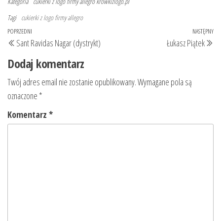
Kategoria
cukierki z logo firmy allegro
krowkizlogo.pl
Tagi
cukierki z logo firmy allegro
Nawigacja
Poprzedni
POPRZEDNI
NASTĘPNY
Na
Sant Ravidas Nagar (dystrykt)
Łukasz Piątek
wpisu
wpis
wp
Dodaj komentarz
Twój adres email nie zostanie opublikowany.
Wymagane pola są
oznaczone
*
Komentarz
*