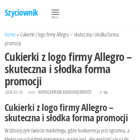
Przejdź
Szyciownik
do
Menu
treści
Home
»
Cukierki z logo firmy Allegro – skuteczna i słodka forma
promocji
Cukierki z logo firmy Allegro –
skuteczna i słodka forma
promocji
2026-01-16
Autor
VAXI96QKMFAJ8LKJMIDUWJEBFJ9XTD
0
Cukierki z logo firmy Allegro –
skuteczna i słodka forma promocji
W dzisiejszym świecie marketingu, gdzie konkurencja jest ogromna, a
klienci coraz bardziej wymagający, ważne jest, aby wyróżnić się na tle