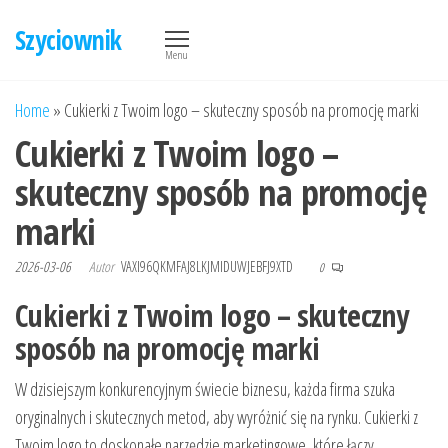
Przejdź
Szyciownik
do
Menu
treści
Home
»
Cukierki z Twoim logo – skuteczny sposób na promocję marki
Cukierki z Twoim logo –
skuteczny sposób na promocję
marki
2026-03-06
Autor
VAXI96QKMFAJ8LKJMIDUWJEBFJ9XTD
0
Cukierki z Twoim logo – skuteczny
sposób na promocję marki
W dzisiejszym konkurencyjnym świecie biznesu, każda firma szuka
oryginalnych i skutecznych metod, aby wyróżnić się na rynku. Cukierki z
Twoim logo to doskonałe narzędzie marketingowe, które łączy