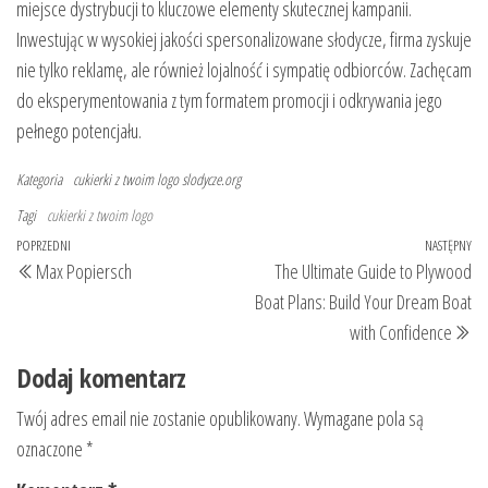
miejsce dystrybucji to kluczowe elementy skutecznej kampanii.
Inwestując w wysokiej jakości spersonalizowane słodycze, firma zyskuje
nie tylko reklamę, ale również lojalność i sympatię odbiorców. Zachęcam
do eksperymentowania z tym formatem promocji i odkrywania jego
pełnego potencjału.
Kategoria
cukierki z twoim logo
slodycze.org
Tagi
cukierki z twoim logo
Nawigacja
Poprzedni
POPRZEDNI
NASTĘPNY
Na
Max Popiersch
The Ultimate Guide to Plywood
wpisu
wpis
wp
Boat Plans: Build Your Dream Boat
with Confidence
Dodaj komentarz
Twój adres email nie zostanie opublikowany.
Wymagane pola są
oznaczone
*