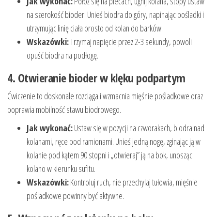
Jak wykonać:
Połóż się na plecach, ugnij kolana, stopy ustaw
na szerokość bioder. Unieś biodra do góry, napinając pośladki i
utrzymując linię ciała prosto od kolan do barków.
Wskazówki:
Trzymaj napięcie przez 2-3 sekundy, powoli
opuść biodra na podłogę.
4. Otwieranie bioder w klęku podpartym
Ćwiczenie to doskonale rozciąga i wzmacnia mięśnie pośladkowe oraz
poprawia mobilność stawu biodrowego.
Jak wykonać:
Ustaw się w pozycji na czworakach, biodra nad
kolanami, ręce pod ramionami. Unieś jedną nogę, zginając ją w
kolanie pod kątem 90 stopni i „otwieraj” ją na bok, unosząc
kolano w kierunku sufitu.
Wskazówki:
Kontroluj ruch, nie przechylaj tułowia, mięśnie
pośladkowe powinny być aktywne.