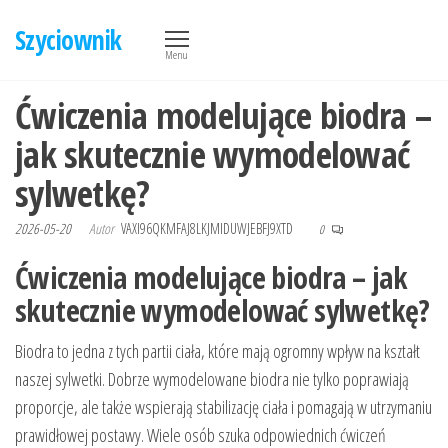
Przejdź
Szyciownik
do
Menu
treści
Ćwiczenia modelujące biodra –
jak skutecznie wymodelować
sylwetkę?
2026-05-20
Autor
VAXI96QKMFAJ8LKJMIDUWJEBFJ9XTD
0
Ćwiczenia modelujące biodra – jak
skutecznie wymodelować sylwetkę?
Biodra to jedna z tych partii ciała, które mają ogromny wpływ na kształt
naszej sylwetki. Dobrze wymodelowane biodra nie tylko poprawiają
proporcje, ale także wspierają stabilizację ciała i pomagają w utrzymaniu
prawidłowej postawy. Wiele osób szuka odpowiednich ćwiczeń