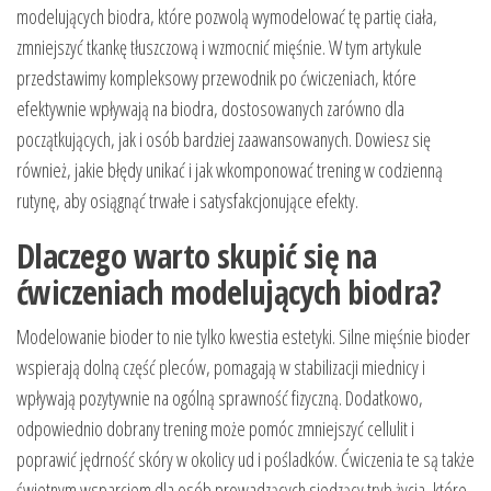
modelujących biodra, które pozwolą wymodelować tę partię ciała,
zmniejszyć tkankę tłuszczową i wzmocnić mięśnie. W tym artykule
przedstawimy kompleksowy przewodnik po ćwiczeniach, które
efektywnie wpływają na biodra, dostosowanych zarówno dla
początkujących, jak i osób bardziej zaawansowanych. Dowiesz się
również, jakie błędy unikać i jak wkomponować trening w codzienną
rutynę, aby osiągnąć trwałe i satysfakcjonujące efekty.
Dlaczego warto skupić się na
ćwiczeniach modelujących biodra?
Modelowanie bioder to nie tylko kwestia estetyki. Silne mięśnie bioder
wspierają dolną część pleców, pomagają w stabilizacji miednicy i
wpływają pozytywnie na ogólną sprawność fizyczną. Dodatkowo,
odpowiednio dobrany trening może pomóc zmniejszyć cellulit i
poprawić jędrność skóry w okolicy ud i pośladków. Ćwiczenia te są także
świetnym wsparciem dla osób prowadzących siedzący tryb życia, które