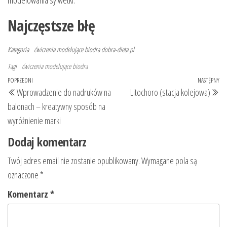
modelowania sylwetki.
Najczęstsze błę
Kategoria
ćwiczenia modelujące biodra
dobra-dieta.pl
Tagi
ćwiczenia modelujące biodra
Nawigacja
Poprzedni
POPRZEDNI
NASTĘPNY
Na
Wprowadzenie do nadruków na
Litochoro (stacja kolejowa)
wpisu
wpis
wp
balonach – kreatywny sposób na
wyróżnienie marki
Dodaj komentarz
Twój adres email nie zostanie opublikowany.
Wymagane pola są
oznaczone
*
Komentarz
*