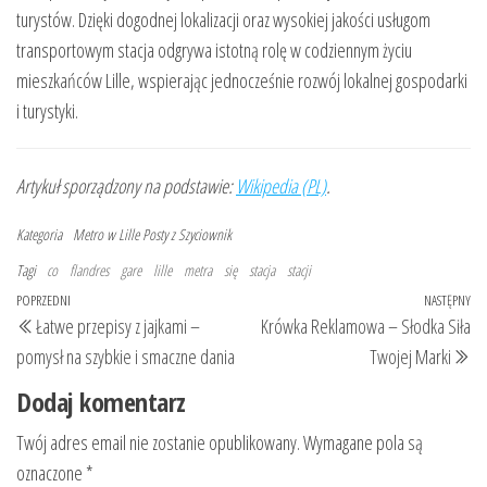
turystów. Dzięki dogodnej lokalizacji oraz wysokiej jakości usługom
transportowym stacja odgrywa istotną rolę w codziennym życiu
mieszkańców Lille, wspierając jednocześnie rozwój lokalnej gospodarki
i turystyki.
Artykuł sporządzony na podstawie:
Wikipedia (PL)
.
Kategoria
Metro w Lille
Posty z Szyciownik
Tagi
co
flandres
gare
lille
metra
się
stacja
stacji
Nawigacja
Poprzedni
POPRZEDNI
NASTĘPNY
Na
Łatwe przepisy z jajkami –
Krówka Reklamowa – Słodka Siła
wpisu
wpis
wp
pomysł na szybkie i smaczne dania
Twojej Marki
Dodaj komentarz
Twój adres email nie zostanie opublikowany.
Wymagane pola są
oznaczone
*