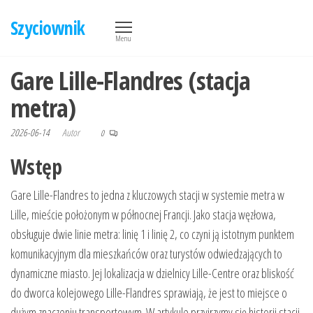
Przejdź
Szyciownik
do
Menu
treści
Gare Lille-Flandres (stacja
metra)
2026-06-14
Autor
0
Wstęp
Gare Lille-Flandres to jedna z kluczowych stacji w systemie metra w
Lille, mieście położonym w północnej Francji. Jako stacja węzłowa,
obsługuje dwie linie metra: linię 1 i linię 2, co czyni ją istotnym punktem
komunikacyjnym dla mieszkańców oraz turystów odwiedzających to
dynamiczne miasto. Jej lokalizacja w dzielnicy Lille-Centre oraz bliskość
do dworca kolejowego Lille-Flandres sprawiają, że jest to miejsce o
dużym znaczeniu transportowym. W artykule przyjrzymy się historii stacji,