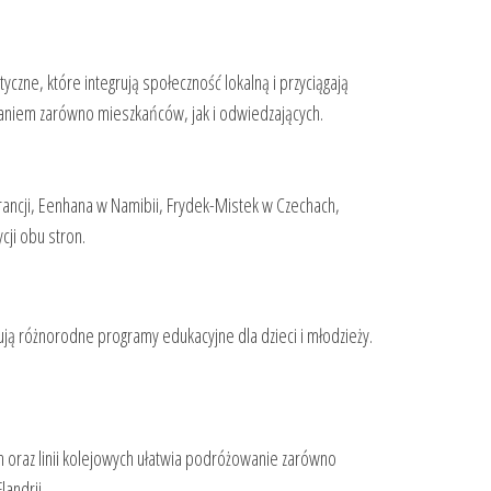
czne, które integrują społeczność lokalną i przyciągają
waniem zarówno mieszkańców, jak i odwiedzających.
rancji, Eenhana w Namibii, Frydek-Mistek w Czechach,
ji obu stron.
ją różnorodne programy edukacyjne dla dzieci i młodzieży.
h oraz linii kolejowych ułatwia podróżowanie zarówno
andrii.