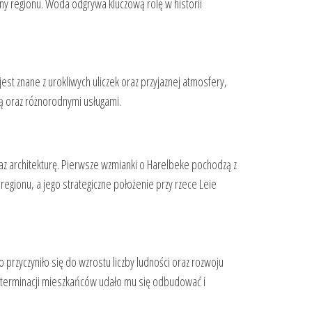
czny regionu. Woda odgrywa kluczową rolę w historii
jest znane z urokliwych uliczek oraz przyjaznej atmosfery,
urą oraz różnorodnymi usługami.
az architekturę. Pierwsze wzmianki o Harelbeke pochodzą z
egionu, a jego strategiczne położenie przy rzece Leie
przyczyniło się do wzrostu liczby ludności oraz rozwoju
 determinacji mieszkańców udało mu się odbudować i