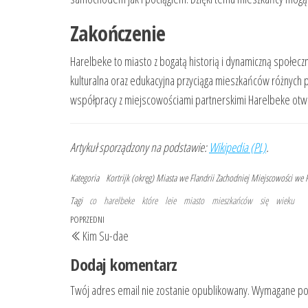
Zakończenie
Harelbeke to miasto z bogatą historią i dynamiczną społeczn
kulturalna oraz edukacyjna przyciąga mieszkańców różnych po
współpracy z miejscowościami partnerskimi Harelbeke otwie
Artykuł sporządzony na podstawie:
Wikipedia (PL)
.
Kategoria
Kortrijk (okręg)
Miasta we Flandrii Zachodniej
Miejscowości we F
Tagi
co
harelbeke
które
leie
miasto
mieszkańców
się
wieku
Nawigacja
Poprzedni
POPRZEDNI
Kim Su-dae
wpisu
wpis
Dodaj komentarz
Twój adres email nie zostanie opublikowany.
Wymagane pol