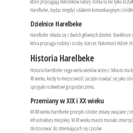
które przyciągają miłośników natury. Rzeka ta nie tylko kszt
Harelbeke, będąc niegdyś szlakiem komunikacyjnym i źródł
Dzielnice Harelbeke
Harelbeke składa się z dwóch głównych dzielnic: Bavikhove i 
która przyciąga rodziny i osoby starsze. Natomiast Hulste c
Historia Harelbeke
Historia Harelbeke sięga wielu wieków wstecz. Miasto ma b
XII wieku, kiedy to miejscowość zaczęła rozwijać się jako 
sprzyjało rozkwitowi gospodarczemu.
Przemiany w XIX i XX wieku
W XIX wieku Harelbeke przeżyło istotne zmiany związane z r
infrastruktury miejskiej. W XX wieku miasto musiało zmier
dostosować do zmieniających się czasów.