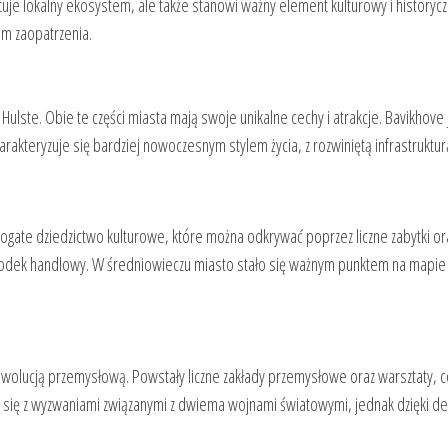
ałtuje lokalny ekosystem, ale także stanowi ważny element kulturowy i history
em zaopatrzenia.
Hulste. Obie te części miasta mają swoje unikalne cechy i atrakcje. Bavikhove 
harakteryzuje się bardziej nowoczesnym stylem życia, z rozwiniętą infrastrukt
ogate dziedzictwo kulturowe, które można odkrywać poprzez liczne zabytki or
ośrodek handlowy. W średniowieczu miasto stało się ważnym punktem na mapie r
ewolucją przemysłową. Powstały liczne zakłady przemysłowe oraz warsztaty, co 
zyć się z wyzwaniami związanymi z dwiema wojnami światowymi, jednak dzięki