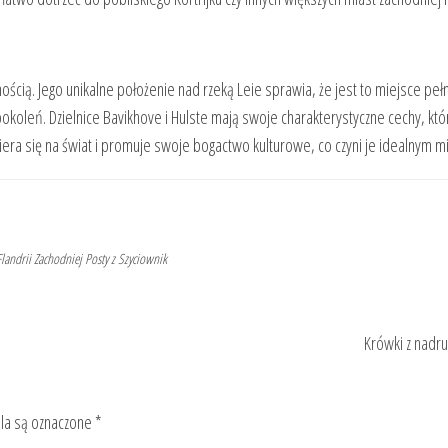
ością. Jego unikalne położenie nad rzeką Leie sprawia, że jest to miejsce pełn
koleń. Dzielnice Bavikhove i Hulste mają swoje charakterystyczne cechy, któr
ra się na świat i promuje swoje bogactwo kulturowe, co czyni je idealnym m
landrii Zachodniej
Posty z Szyciownik
Krówki z nadr
a są oznaczone
*