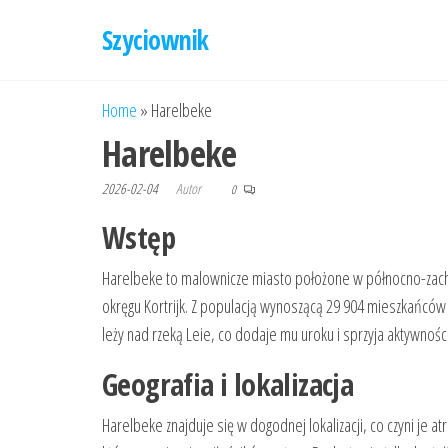
Przejdź
Szyciownik
do
treści
Home
»
Harelbeke
Harelbeke
2026-02-04
Autor
0
Wstęp
Harelbeke to malownicze miasto położone w północno-zachod
okręgu Kortrijk. Z populacją wynoszącą 29 904 mieszkańców 
leży nad rzeką Leie, co dodaje mu uroku i sprzyja aktywnoś
Geografia i lokalizacja
Harelbeke znajduje się w dogodnej lokalizacji, co czyni je