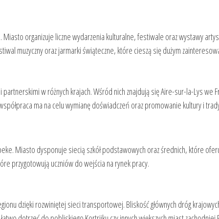
iasto organizuje liczne wydarzenia kulturalne, festiwale oraz wystawy artysty
iwal muzyczny oraz jarmarki świąteczne, które cieszą się dużym zaintereso
partnerskimi w różnych krajach. Wśród nich znajdują się Aire-sur-la-Lys we F
 współpraca ma na celu wymianę doświadczeń oraz promowanie kultury i tradyc
lbeke. Miasto dysponuje siecią szkół podstawowych oraz średnich, które oferu
tóre przygotowują uczniów do wejścia na rynek pracy.
onu dzięki rozwiniętej sieci transportowej. Bliskość głównych dróg krajowyc
two dotrzeć do pobliskiego Kortrijku czy innych większych miast zachodniej Fl