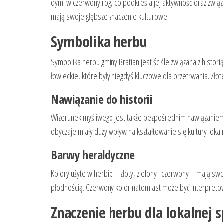
dymi w czerwony róg, co podkreśla jej aktywność oraz związk
mają swoje głębsze znaczenie kulturowe.
Symbolika herbu
Symbolika herbu gminy Bratian jest ściśle związana z histor
łowieckie, które były niegdyś kluczowe dla przetrwania. Zł
Nawiązanie do historii
Wizerunek myśliwego jest także bezpośrednim nawiązaniem do 
obyczaje miały duży wpływ na kształtowanie się kultury loka
Barwy heraldyczne
Kolory użyte w herbie – złoty, zielony i czerwony – mają swo
płodnością. Czerwony kolor natomiast może być interpretow
Znaczenie herbu dla lokalnej s