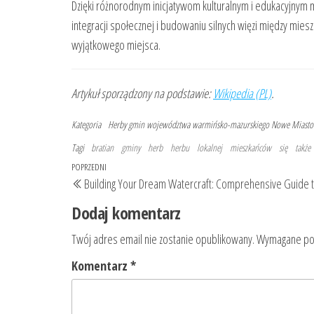
Dzięki różnorodnym inicjatywom kulturalnym i edukacyjnym m
integracji społecznej i budowaniu silnych więzi między mie
wyjątkowego miejsca.
Artykuł sporządzony na podstawie:
Wikipedia (PL)
.
Kategoria
Herby gmin województwa warmińsko-mazurskiego
Nowe Miasto 
Tagi
bratian
gminy
herb
herbu
lokalnej
mieszkańców
się
także
Nawigacja
Poprzedni
POPRZEDNI
Building Your Dream Watercraft: Comprehensive Guide t
wpisu
wpis
Dodaj komentarz
Twój adres email nie zostanie opublikowany.
Wymagane pol
Komentarz
*