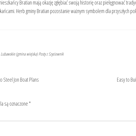
ieszkańcy Bratian mają okazję zgłębiać swoją historię oraz pielęgnować trady
szkańcami. Herb gminy Bratian pozostanie ważnym symbolem dla przyszłych poko
Lubawskie (gmina wiejska)
Posty z Szyciownik
o Steel Jon Boat Plans
Easy to Bui
a są oznaczone
*