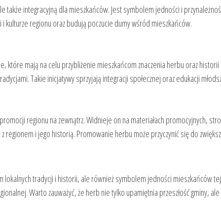
 ale także integracyjną dla mieszkańców. Jest symbolem jedności i przynależno
ii i kulturze regionu oraz budują poczucie dumy wśród mieszkańców.
 które mają na celu przybliżenie mieszkańcom znaczenia herbu oraz historii 
radycjami. Takie inicjatywy sprzyjają integracji społecznej oraz edukacji młod
promocji regionu na zewnątrz. Widnieje on na materiałach promocyjnych, stron
ę z regionem i jego historią. Promowanie herbu może przyczynić się do zwięks
m lokalnych tradycji i historii, ale również symbolem jedności mieszkańców te
onalnej. Warto zauważyć, że herb nie tylko upamiętnia przeszłość gminy, ale ta