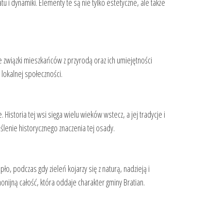
 i dynamiki. Elementy te są nie tylko estetyczne, ale także
ie związki mieszkańców z przyrodą oraz ich umiejętności
lokalnej społeczności.
istoria tej wsi sięga wielu wieków wstecz, a jej tradycje i
ślenie historycznego znaczenia tej osady.
ło, podczas gdy zieleń kojarzy się z naturą, nadzieją i
nijną całość, która oddaje charakter gminy Bratian.