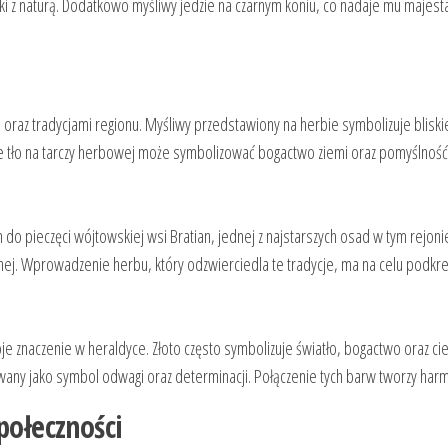
i z naturą. Dodatkowo myśliwy jedzie na czarnym koniu, co nadaje mu majestatu
ią oraz tradycjami regionu. Myśliwy przedstawiony na herbie symbolizuje blisk
ote tło na tarczy herbowej może symbolizować bogactwo ziemi oraz pomyślność 
pieczęci wójtowskiej wsi Bratian, jednej z najstarszych osad w tym rejonie. H
lnej. Wprowadzenie herbu, który odzwierciedla te tradycje, ma na celu podkre
je znaczenie w heraldyce. Złoto często symbolizuje światło, bogactwo oraz ciep
any jako symbol odwagi oraz determinacji. Połączenie tych barw tworzy harmo
połeczności