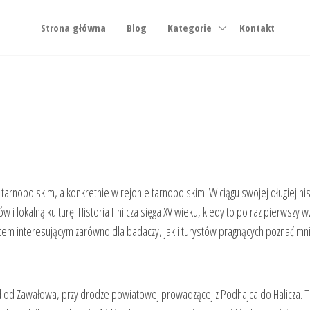
Strona główna
Blog
Kategorie
Kontakt
 tarnopolskim, a konkretnie w rejonie tarnopolskim. W ciągu swojej długiej h
w i lokalną kulturę. Historia Hnilcza sięga XV wieku, kiedy to po raz pierwsz
cem interesującym zarówno dla badaczy, jak i turystów pragnących poznać mnie
 od Zawałowa, przy drodze powiatowej prowadzącej z Podhajca do Halicza. To