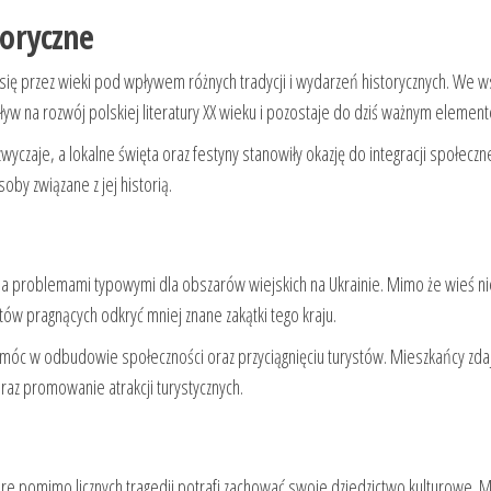
toryczne
a się przez wieki pod wpływem różnych tradycji i wydarzeń historycznych. We ws
wpływ na rozwój polskiej literatury XX wieku i pozostaje do dziś ważnym eleme
zwyczaje, a lokalne święta oraz festyny stanowiły okazję do integracji społeczn
by związane z jej historią.
ma problemami typowymi dla obszarów wiejskich na Ukrainie. Mimo że wieś nie je
tów pragnących odkryć mniej znane zakątki tego kraju.
pomóc w odbudowie społeczności oraz przyciągnięciu turystów. Mieszkańcy zdaj
raz promowanie atrakcji turystycznych.
 które pomimo licznych tragedii potrafi zachować swoje dziedzictwo kulturowe.