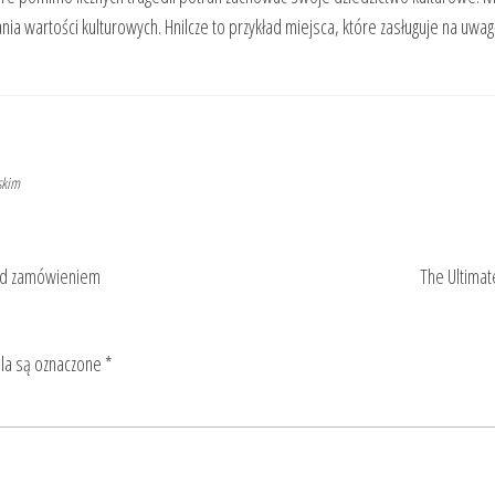
artości kulturowych. Hnilcze to przykład miejsca, które zasługuje na uwagę i
skim
zed zamówieniem
The Ultima
a są oznaczone
*