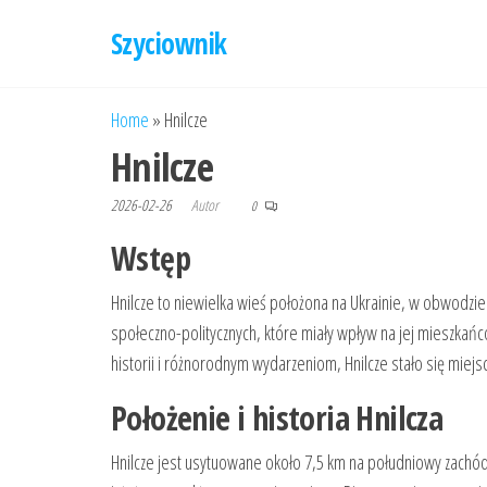
Przejdź
Szyciownik
do
treści
Home
»
Hnilcze
Hnilcze
2026-02-26
Autor
0
Wstęp
Hnilcze to niewielka wieś położona na Ukrainie, w obwodzie
społeczno-politycznych, które miały wpływ na jej mieszkańcó
historii i różnorodnym wydarzeniom, Hnilcze stało się miejs
Położenie i historia Hnilcza
Hnilcze jest usytuowane około 7,5 km na południowy zachód