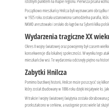
istotnym punktem na mapie regionu. Pierwsza pisana wzmiank
Początkowo mieszkańcy Hnilcza byli wyznawcami obrządku rzy
w 1925 roku została ustanowiona samodzielna parafia, któr
NKWD aresztowało i zesłało do łagrów na Syberii kilka polsk
Wydarzenia tragiczne XX wiek
Okres II wojny światowej oraz powojenny był czasem wielkich
konsekwencje dla lokalnej społeczności. W wyniku tego atak
mieszkańców wsi. Te wydarzenia odcisnęły piętno na historii 
Zabytki Hnilcza
Pomimo burzliwej historii, Hnilcze może poszczycić się kilk
który został zbudowany w 1886 roku dzięki inicjatywie ks. 
W trakcie I wojny światowej świątynia została obrabowana prz
przekształcono w cerkiew, a następnie przez wiele lat słu