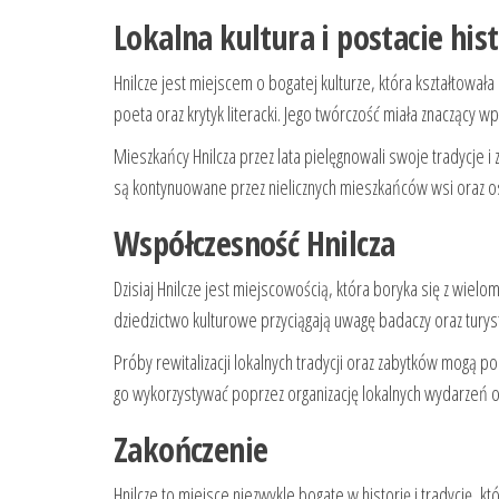
Lokalna kultura i postacie his
Hnilcze jest miejscem o bogatej kulturze, która kształtował
poeta oraz krytyk literacki. Jego twórczość miała znaczący 
Mieszkańcy Hnilcza przez lata pielęgnowali swoje tradycje i 
są kontynuowane przez nielicznych mieszkańców wsi oraz oso
Współczesność Hnilcza
Dzisiaj Hnilcze jest miejscowością, która boryka się z wielo
dziedzictwo kulturowe przyciągają uwagę badaczy oraz turys
Próby rewitalizacji lokalnych tradycji oraz zabytków mogą 
go wykorzystywać poprzez organizację lokalnych wydarzeń o
Zakończenie
Hnilcze to miejsce niezwykle bogate w historię i tradycję,