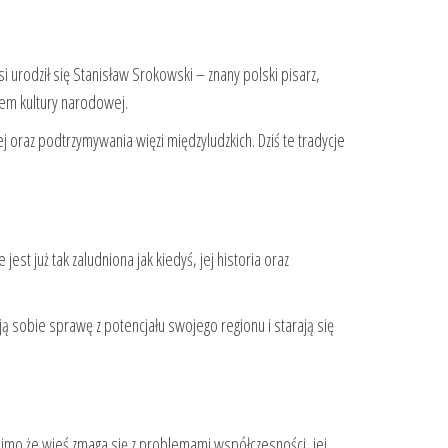
i urodził się Stanisław Srokowski – znany polski pisarz,
ntem kultury narodowej.
ej oraz podtrzymywania więzi międzyludzkich. Dziś te tradycje
st już tak zaludniona jak kiedyś, jej historia oraz
ą sobie sprawę z potencjału swojego regionu i starają się
 Mimo że wieś zmaga się z problemami współczesności, jej