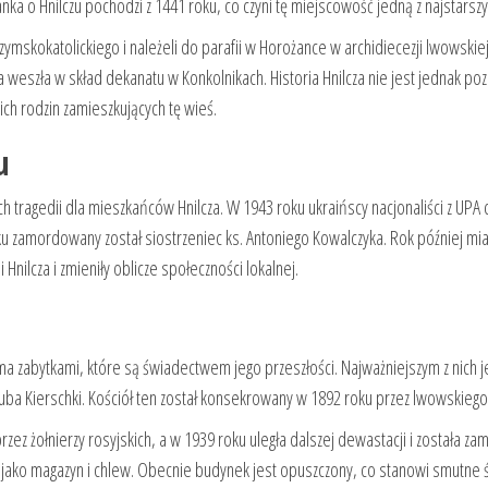
a o Hnilczu pochodzi z 1441 roku, co czyni tę miejscowość jedną z najstarszy
mskokatolickiego i należeli do parafii w Horożance w archidiecezji lwowskiej.
a weszła w skład dekanatu w Konkolnikach. Historia Hnilcza nie jest jednak 
ich rodzin zamieszkujących tę wieś.
u
 tragedii dla mieszkańców Hnilcza. W 1943 roku ukraińscy nacjonaliści z UPA 
u zamordowany został siostrzeniec ks. Antoniego Kowalczyka. Rok później mia
Hnilcza i zmieniły oblicze społeczności lokalnej.
oma zabytkami, które są świadectwem jego przeszłości. Najważniejszym z nich j
Jakuba Kierschki. Kościół ten został konsekrowany w 1892 roku przez lwowskie
ez żołnierzy rosyjskich, a w 1939 roku uległa dalszej dewastacji i została za
żył jako magazyn i chlew. Obecnie budynek jest opuszczony, co stanowi smutne