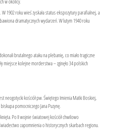
ch w okolicy.
 W 1902 roku wieś zyskała status ekspozytury parafialnej, a
pozbawiona dramatycznych wydarzeń. W lutym 1940 roku
dokonali brutalnego ataku na plebanię, co miało tragiczne
ły miejsce kolejne morderstwa – zginęło 34 polskich
est neogotycki kościół pw. Świętego Imienia Matki Boskiej,
go biskupa pomocniczego Jana Puzynę.
mknięta. Po II wojnie światowej kościół chwilowo
 świadectwo zapomnienia o historycznych skarbach regionu.