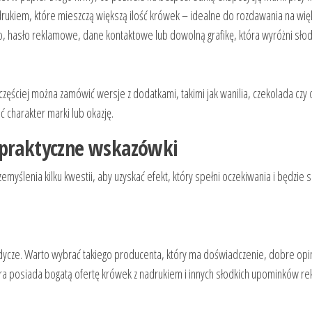
drukiem, które mieszczą większą ilość krówek – idealne do rozdawania na wię
, hasło reklamowe, dane kontaktowe lub dowolną grafikę, która wyróżni słod
zęściej można zamówić wersje z dodatkami, takimi jak wanilia, czekolada czy o
 charakter marki lub okazję.
 praktyczne wskazówki
lenia kilku kwestii, aby uzyskać efekt, który spełni oczekiwania i będzie sk
dycze. Warto wybrać takiego producenta, który ma doświadczenie, dobre opinie
óra posiada bogatą ofertę krówek z nadrukiem i innych słodkich upominków r