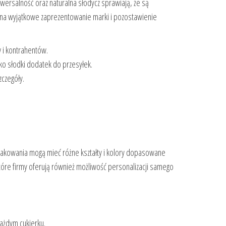
iwersalność oraz naturalna słodycz sprawiają, że są
 na wyjątkowe zaprezentowanie marki i pozostawienie
 i kontrahentów.
ko słodki dodatek do przesyłek.
zczegóły.
Opakowania mogą mieć różne kształty i kolory dopasowane
które firmy oferują również możliwość personalizacji samego
każdym cukierku.