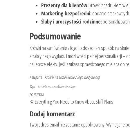
Prezenty dla klientów:
krówki z nadrukiem w e
Marketing bezpośredni:
dodanie smakowitych k
Śluby i uroczystości rodzinne:
personalizowane
Podsumowanie
Krówki na zamówienie z logo to doskonały sposób na skutec
atrakcyjnego wyglądu i możliwości pełnej personalizacji – 
najlepsze efekty. Jeśli szukasz sprawdzonego miejsca do re
Kategoria
krówki na zamówienie z logo
slodycze.org
Tagi
krówki na zamówienie z logo
Nawigacja
Poprzedni
POPRZEDNI
Everything You Need to Know About Skiff Plans
wpisu
wpis
Dodaj komentarz
Twój adres email nie zostanie opublikowany.
Wymagane pol