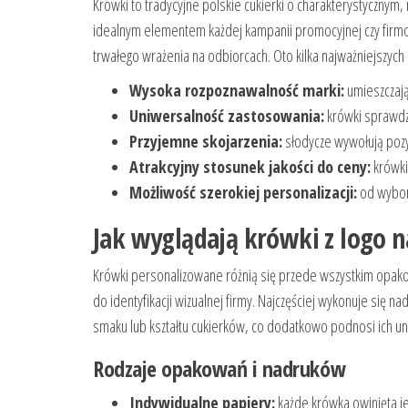
Krówki to tradycyjne polskie cukierki o charakterystycznym
idealnym elementem każdej kampanii promocyjnej czy firmo
trwałego wrażenia na odbiorcach. Oto kilka najważniejszych
Wysoka rozpoznawalność marki:
umieszczają
Uniwersalność zastosowania:
krówki sprawdzą
Przyjemne skojarzenia:
słodycze wywołują pozyt
Atrakcyjny stosunek jakości do ceny:
krówki
Możliwość szerokiej personalizacji:
od wyboru
Jak wyglądają krówki z logo 
Krówki personalizowane różnią się przede wszystkim opakow
do identyfikacji wizualnej firmy. Najczęściej wykonuje się
smaku lub kształtu cukierków, co dodatkowo podnosi ich u
Rodzaje opakowań i nadruków
Indywidualne papiery:
każde krówka owinięta je