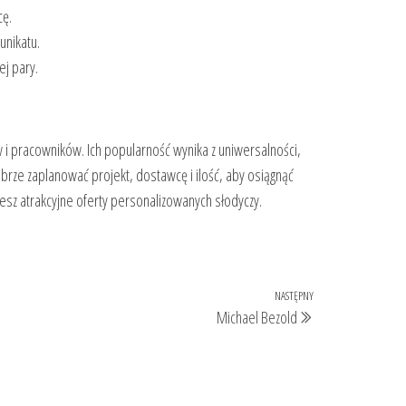
cę.
nikatu.
j pary.
 i pracowników. Ich popularność wynika z uniwersalności,
brze zaplanować projekt, dostawcę i ilość, aby osiągnąć
ziesz atrakcyjne oferty personalizowanych słodyczy.
NASTĘPNY
Następny
Michael Bezold
wpis