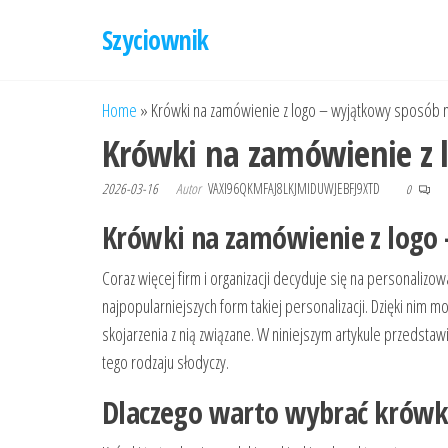
Przejdź
Szyciownik
do
treści
Home
»
Krówki na zamówienie z logo – wyjątkowy sposób n
Krówki na zamówienie z 
2026-03-16
Autor
VAXI96QKMFAJ8LKJMIDUWJEBFJ9XTD
0
Krówki na zamówienie z logo 
Coraz więcej firm i organizacji decyduje się na personalizo
najpopularniejszych form takiej personalizacji. Dzięki ni
skojarzenia z nią związane. W niniejszym artykule przedsta
tego rodzaju słodyczy.
Dlaczego warto wybrać krówk