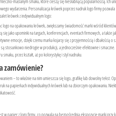
, mleczno-maślanym smaku, które cieszą się niesłabnącą popularnością. Ich un
wego wydarzenia. Personalizacja krówek poprzez nadruk logo firmy pozwala
 zalet krówek z indywidualnym logo:
c logo na opakowaniu krówek, zwiększamy świadomość marki wśród klientów
 się jako upominki na targach, konferencjach, eventach firmowych, a także ja
ywne emocje, dzięki czemu marka kojarzy się z przyjemnością i dbałością o s
 są stosunkowo niedrogie w produkcji, a jednocześnie efektowne i smaczne.
 smaku, przez kształt, aż po kolorystykę i styl nadruku.
na zamówienie?
aniem – to właśnie na nim umieszcza się logo, grafikę lub dowolny tekst. 
 nadruk na papierkach indywidualnych krówek lub na zbiorczym opakowaniu. Nie
nikatowość.
st w papier z logo firmy, co pozwala na bezpośrednią ekspozycję marki przy 