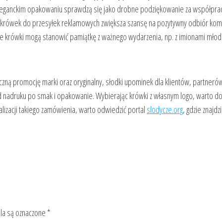
leganckim opakowaniu sprawdzą się jako drobne podziękowanie za współpra
rówek do przesyłek reklamowych zwiększa szansę na pozytywny odbiór komu
 krówki mogą stanowić pamiątkę z ważnego wydarzenia, np. z imionami młode
zną promocję marki oraz oryginalny, słodki upominek dla klientów, partnerów
od nadruku po smak i opakowanie. Wybierając krówki z własnym logo, warto do
alizacji takiego zamówienia, warto odwiedzić portal
slodycze.org
, gdzie znajd
a są oznaczone
*