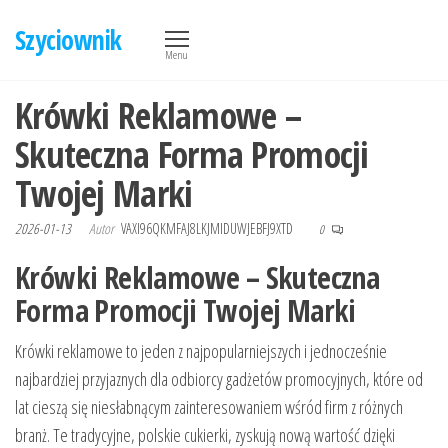
Przejdź
Szyciownik
do
Menu
treści
Krówki Reklamowe –
Skuteczna Forma Promocji
Twojej Marki
2026-01-13
Autor
VAXI96QKMFAJ8LKJMIDUWJEBFJ9XTD
0
Krówki Reklamowe – Skuteczna
Forma Promocji Twojej Marki
Krówki reklamowe to jeden z najpopularniejszych i jednocześnie
najbardziej przyjaznych dla odbiorcy gadżetów promocyjnych, które od
lat cieszą się niesłabnącym zainteresowaniem wśród firm z różnych
branż. Te tradycyjne, polskie cukierki, zyskują nową wartość dzięki