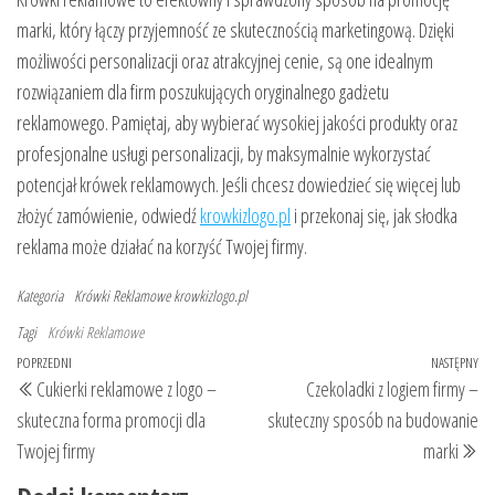
marki, który łączy przyjemność ze skutecznością marketingową. Dzięki
możliwości personalizacji oraz atrakcyjnej cenie, są one idealnym
rozwiązaniem dla firm poszukujących oryginalnego gadżetu
reklamowego. Pamiętaj, aby wybierać wysokiej jakości produkty oraz
profesjonalne usługi personalizacji, by maksymalnie wykorzystać
potencjał krówek reklamowych. Jeśli chcesz dowiedzieć się więcej lub
złożyć zamówienie, odwiedź
krowkizlogo.pl
i przekonaj się, jak słodka
reklama może działać na korzyść Twojej firmy.
Kategoria
Krówki Reklamowe
krowkizlogo.pl
Tagi
Krówki Reklamowe
Nawigacja
Poprzedni
POPRZEDNI
NASTĘPNY
Na
Cukierki reklamowe z logo –
Czekoladki z logiem firmy –
wpisu
wpis
wp
skuteczna forma promocji dla
skuteczny sposób na budowanie
Twojej firmy
marki