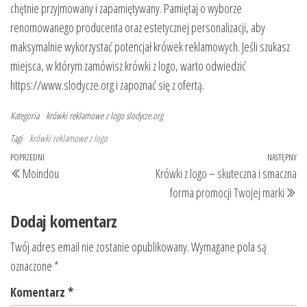
chętnie przyjmowany i zapamiętywany. Pamiętaj o wyborze
renomowanego producenta oraz estetycznej personalizacji, aby
maksymalnie wykorzystać potencjał krówek reklamowych. Jeśli szukasz
miejsca, w którym zamówisz krówki z logo, warto odwiedzić
https://www.slodycze.org i zapoznać się z ofertą.
Kategoria
krówki reklamowe z logo
slodycze.org
Tagi
krówki reklamowe z logo
Nawigacja
Poprzedni
POPRZEDNI
NASTĘPNY
Na
Moindou
Krówki z logo – skuteczna i smaczna
wpisu
wpis
wp
forma promocji Twojej marki
Dodaj komentarz
Twój adres email nie zostanie opublikowany.
Wymagane pola są
oznaczone
*
Komentarz
*