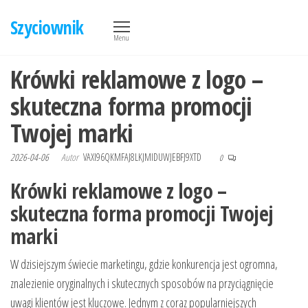
Przejdź
Szyciownik
do
Menu
treści
Krówki reklamowe z logo –
skuteczna forma promocji
Twojej marki
2026-04-06
Autor
VAXI96QKMFAJ8LKJMIDUWJEBFJ9XTD
0
Krówki reklamowe z logo –
skuteczna forma promocji Twojej
marki
W dzisiejszym świecie marketingu, gdzie konkurencja jest ogromna,
znalezienie oryginalnych i skutecznych sposobów na przyciągnięcie
uwagi klientów jest kluczowe. Jednym z coraz popularniejszych