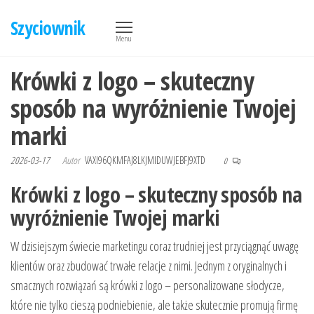
Przejdź
Szyciownik
do
Menu
treści
Krówki z logo – skuteczny
sposób na wyróżnienie Twojej
marki
2026-03-17
Autor
VAXI96QKMFAJ8LKJMIDUWJEBFJ9XTD
0
Krówki z logo – skuteczny sposób na
wyróżnienie Twojej marki
W dzisiejszym świecie marketingu coraz trudniej jest przyciągnąć uwagę
klientów oraz zbudować trwałe relacje z nimi. Jednym z oryginalnych i
smacznych rozwiązań są krówki z logo – personalizowane słodycze,
które nie tylko cieszą podniebienie, ale także skutecznie promują firmę