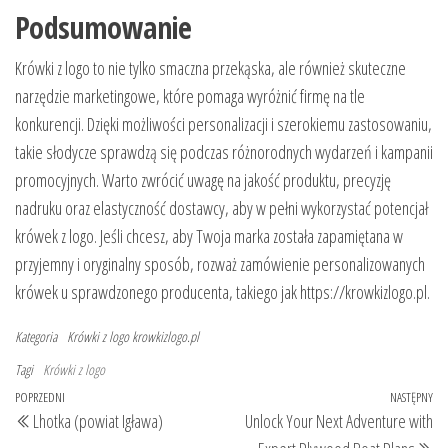
Podsumowanie
Krówki z logo to nie tylko smaczna przekąska, ale również skuteczne
narzędzie marketingowe, które pomaga wyróżnić firmę na tle
konkurencji. Dzięki możliwości personalizacji i szerokiemu zastosowaniu,
takie słodycze sprawdzą się podczas różnorodnych wydarzeń i kampanii
promocyjnych. Warto zwrócić uwagę na jakość produktu, precyzję
nadruku oraz elastyczność dostawcy, aby w pełni wykorzystać potencjał
krówek z logo. Jeśli chcesz, aby Twoja marka została zapamiętana w
przyjemny i oryginalny sposób, rozważ zamówienie personalizowanych
krówek u sprawdzonego producenta, takiego jak https://krowkizlogo.pl.
Kategoria
Krówki z logo
krowkizlogo.pl
Tagi
Krówki z logo
Nawigacja
Poprzedni
POPRZEDNI
NASTĘPNY
Na
Lhotka (powiat Igława)
Unlock Your Next Adventure with
wpisu
wpis
wp