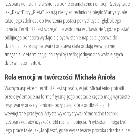
rzeźbiarskie, jak i malarskie, są pełne dramatyzmu i emocji. Rzeźby takie
jak „Dawid” czy „Pietà” ukazują nie tylko techniczną biegłość artysty, ale
także jego zdolność do tworzenia postaci pełnych życia i głębokiego
uczucia. Terribilità jest szczególnie widoczna w „Dawidzie”, gdzie postać
biblijnego bohatera wydaje się być w stanie napięcia, gotowa do
działania. Ekspresyjna twarz i postawa ciała oddają wewnętrzne
zmagania i determinację, co czyni tę rzeźbę jednym z najważniejszych
dzieł w historii sztuki.
Rola emocji w twórczości Michała Anioła
Ważnym aspektem terribilità jest sposób, w jaki Michał Anioł potrafił
przełożyć emocje na formę fizyczną. Jego postacie często mają wyraziste
rysy twarzy oraz dynamiczne pozy ciała, które podkreślają ich
wewnętrzne przeżycia. Artysta wykorzystywał różnorodne techniki
rzeźbiarskie, aby uzyskać efekt ruchu i napięcia. Przykładami mogą być
jego prace takie jak „Mojżesz”, gdzie wyraz twarzy proroka zdradza silne