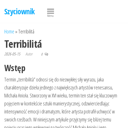
Przejdź
Szyciownik
do
Menu
treści
Home
»
Terribilitá
Terribilitá
2026-05-15
Autor
0
Wstęp
Termin „terribilità” odnosi się do niezwykłej siły wyrazu, jaka
charakteryzuje dzieła jednego z największych artystów renesansu,
Michała Anioła. Stworzony w XVI wieku, termin ten stał się kluczowym
pojęciem w kontekście sztuki manierystycznej, odzwierciedlając
intensywność emocji i dramatyzm, które artysta potrafił uchwycić w
swoich rzeźbach. W niniejszym artykule przyjrzymy się bliżej temu
pojęciu oraz jego wpływowi na twórczość Michała Anioła i jego