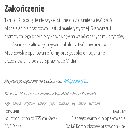
Zakończenie
Terribilità to pojęcie niezwykle istotne dla zrozumienia twórczości
Michała Anioła oraz rozwoju sztuki manierystycznej. Siła wyrazu i
dramatyzm jego dzieł nie tylko wpłynęły na współczesnych mu artystów,
ale również kształtowały przyszłe pokolenia twórców przez wieki.
Mistrzowskie opanowanie formy oraz głęboko emocjonalne
przedstawienie postaci sprawiły, że Micha
Artykuł sporządzony na podstawie:
Wikipedia (PL)
.
Kategoria
Malarstwo manierystyczne
Michał Anioł
Posty z Szyciownik
Tagi
anioła
artystów
emocji
jego
michała
się
sztuki
terribilit
Nawigacja
Poprzedni
POPRZEDNI
NASTĘPNY
Na
Introduction to 375 cm Kayak
Dlaczego warto kup opakowanie
wpisu
wpis
wp
CNC Plans
Dalia? Kompleksowy przewodnik