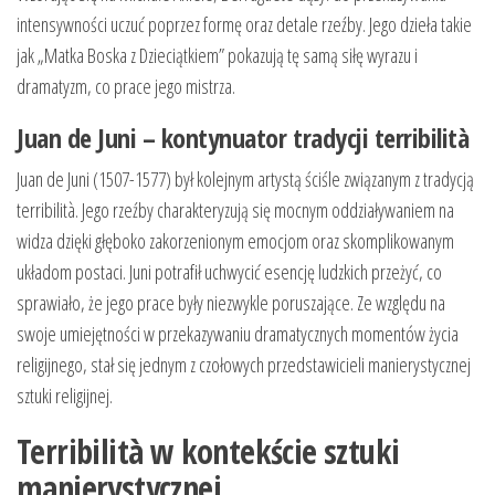
intensywności uczuć poprzez formę oraz detale rzeźby. Jego dzieła takie
jak „Matka Boska z Dzieciątkiem” pokazują tę samą siłę wyrazu i
dramatyzm, co prace jego mistrza.
Juan de Juni – kontynuator tradycji terribilità
Juan de Juni (1507-1577) był kolejnym artystą ściśle związanym z tradycją
terribilità. Jego rzeźby charakteryzują się mocnym oddziaływaniem na
widza dzięki głęboko zakorzenionym emocjom oraz skomplikowanym
układom postaci. Juni potrafił uchwycić esencję ludzkich przeżyć, co
sprawiało, że jego prace były niezwykle poruszające. Ze względu na
swoje umiejętności w przekazywaniu dramatycznych momentów życia
religijnego, stał się jednym z czołowych przedstawicieli manierystycznej
sztuki religijnej.
Terribilità w kontekście sztuki
manierystycznej