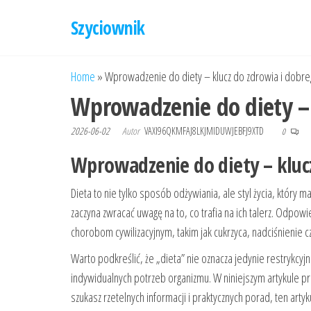
Przejdź
Szyciownik
do
treści
Home
»
Wprowadzenie do diety – klucz do zdrowia i dobr
Wprowadzenie do diety – 
2026-06-02
Autor
VAXI96QKMFAJ8LKJMIDUWJEBFJ9XTD
0
Wprowadzenie do diety – kluc
Dieta to nie tylko sposób odżywiania, ale styl życia, któ
zaczyna zwracać uwagę na to, co trafia na ich talerz. Odpo
chorobom cywilizacyjnym, takim jak cukrzyca, nadciśnienie c
Warto podkreślić, że „dieta” nie oznacza jedynie restrykc
indywidualnych potrzeb organizmu. W niniejszym artykule pr
szukasz rzetelnych informacji i praktycznych porad, ten artyku