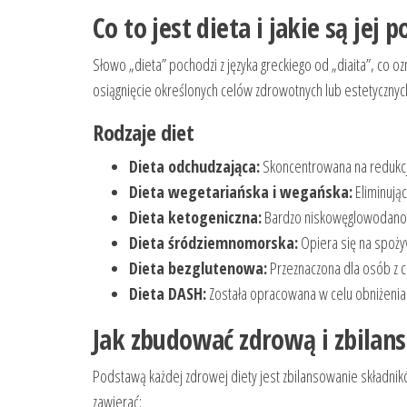
Co to jest dieta i jakie są je
Słowo „dieta” pochodzi z języka greckiego od „diaita”, co 
osiągnięcie określonych celów zdrowotnych lub estetycznyc
Rodzaje diet
Dieta odchudzająca:
Skoncentrowana na redukcji
Dieta wegetariańska i wegańska:
Eliminując
Dieta ketogeniczna:
Bardzo niskowęglowodanowa
Dieta śródziemnomorska:
Opiera się na spożyw
Dieta bezglutenowa:
Przeznaczona dla osób z ce
Dieta DASH:
Została opracowana w celu obniżenia 
Jak zbudować zdrową i zbilan
Podstawą każdej zdrowej diety jest zbilansowanie składni
zawierać: