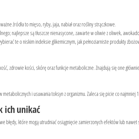
żne źródła to mięso, ryby, jaja, nabiał oraz rośliny strączkowe.
go; najlepsze są tłuszcze nienasycone, zawarte w oliwie z oliwek, awokado
wybierać te o niskim indeksie glikemicznym, jak pełnoziarniste produkty zboż
ć, zdrowie kości, skórę oraz funkcje metaboliczne. Znajdują się one główni
tabolicznych i usuwania toksyn z organizmu. Zaleca się picie co najmniej 1,
k ich unikać
owe błędy, które mogą utrudniać osiągnięcie zamierzonych efektów lub nawet 