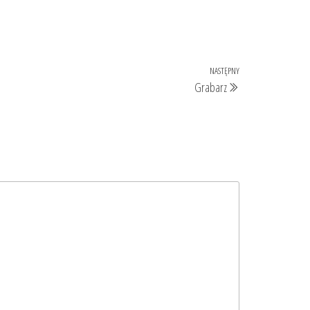
NASTĘPNY
Następny
Grabarz
wpis