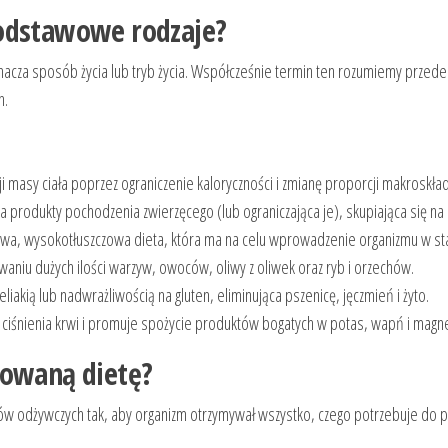
j podstawowe rodzaje?
oznacza sposób życia lub tryb życia. Współcześnie termin ten rozumiemy przed
h.
 masy ciała poprzez ograniczenie kaloryczności i zmianę proporcji makroskła
a produkty pochodzenia zwierzęcego (lub ograniczająca je), skupiająca się na
, wysokotłuszczowa dieta, która ma na celu wprowadzenie organizmu w sta
aniu dużych ilości warzyw, owoców, oliwy z oliwek oraz ryb i orzechów.
liakią lub nadwrażliwością na gluten, eliminująca pszenicę, jęczmień i żyto.
ciśnienia krwi i promuje spożycie produktów bogatych w potas, wapń i magne
sowaną dietę?
ków odżywczych tak, aby organizm otrzymywał wszystko, czego potrzebuje d