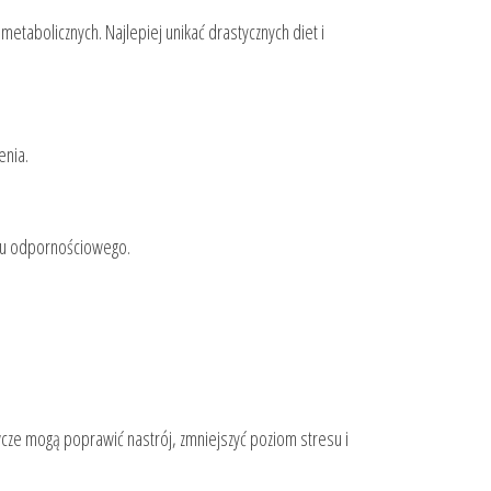
tabolicznych. Najlepiej unikać drastycznych diet i
enia.
adu odpornościowego.
wcze mogą poprawić nastrój, zmniejszyć poziom stresu i