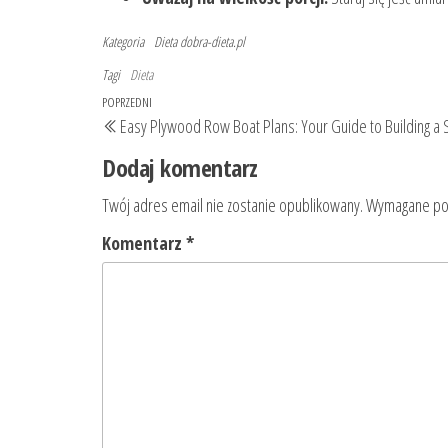
Kategoria
Dieta
dobra-dieta.pl
Tagi
Dieta
Nawigacja
Poprzedni
POPRZEDNI
Easy Plywood Row Boat Plans: Your Guide to Building a 
wpisu
wpis
Dodaj komentarz
Twój adres email nie zostanie opublikowany.
Wymagane pol
Komentarz
*