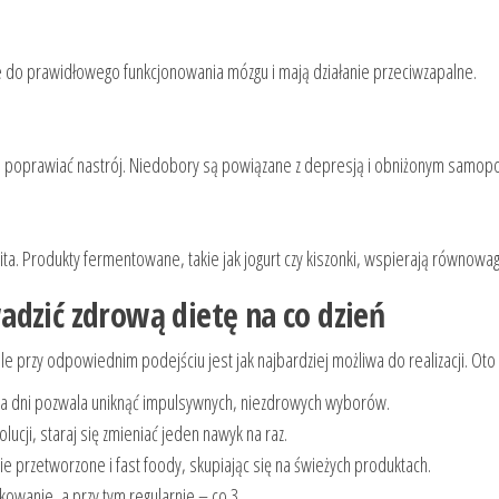
e do prawidłowego funkcjonowania mózgu i mają działanie przeciwzapalne.
 poprawiać nastrój. Niedobory są powiązane z depresją i obniżonym samop
a. Produkty fermentowane, takie jak jogurt czy kiszonki, wspierają równowagę
dzić zdrową dietę na co dzień
 przy odpowiednim podejściu jest jak najbardziej możliwa do realizacji. Ot
ka dni pozwala uniknąć impulsywnych, niezdrowych wyborów.
ucji, staraj się zmieniać jeden nawyk na raz.
e przetworzone i fast foody, skupiając się na świeżych produktach.
rkowanie, a przy tym regularnie – co 3